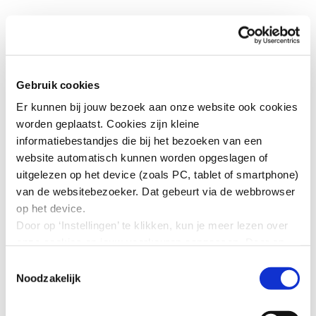
Meer informatie
Gebruik cookies
Hanne Buis
Er kunnen bij jouw bezoek aan onze website ook cookies
worden geplaatst. Cookies zijn kleine
informatiebestandjes die bij het bezoeken van een
website automatisch kunnen worden opgeslagen of
uitgelezen op het device (zoals PC, tablet of smartphone)
van de websitebezoeker. Dat gebeurt via de webbrowser
op het device.
Door op ‘Instellingen’ te klikken, kun je meer lezen over
onze cookies en jouw voorkeuren aanpassen. Door op
’Akkoord’ te klikken, ga je akkoord met het gebruik van
Toestemmingsselectie
alle cookies zoals omschreven in onze cookieverklaring
Noodzakelijk
in deze cookiebanner. Door op ‘Alleen noodzakelijke
cookies’ te klikken, plaatst onze website alleen