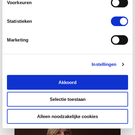
Voorkeuren
noodzakelijke cookies.
Hoe wij met jouw persoonsgegevens omgaan, kun je
lezen in onze
privacyverklaring
.
Statistieken
Marketing
Instellingen
Meer informatie
Akkoord
Selina Thurer
Selectie toestaan
Alleen noodzakelijke cookies