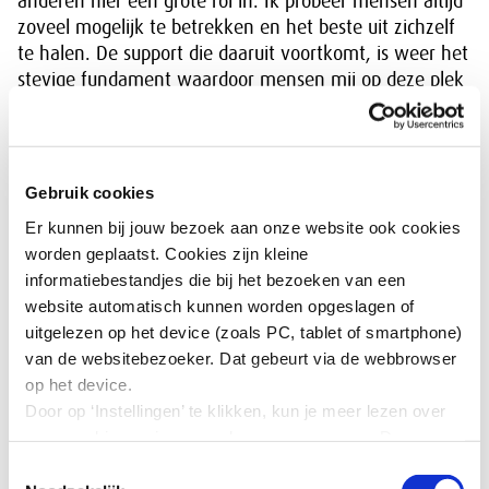
anderen hier een grote rol in. Ik probeer mensen altijd
zoveel mogelijk te betrekken en het beste uit zichzelf
te halen. De support die daaruit voortkomt, is weer het
stevige fundament waardoor mensen mij op deze plek
accepteren. Het is echt een wisselwerking.”
Wat zijn de levenslessen die je wilt
doorgeven? Hoe ben je tot deze
Gebruik cookies
levenslessen gekomen?
Er kunnen bij jouw bezoek aan onze website ook cookies
worden geplaatst. Cookies zijn kleine
“Het is belangrijk om de ruimte te nemen om je eigen
informatiebestandjes die bij het bezoeken van een
krachten en valkuilen te leren kennen en jezelf te
website automatisch kunnen worden opgeslagen of
durven zijn. Dat betekent dat je jezelf ook uit moet
uitgelezen op het device (zoals PC, tablet of smartphone)
blijven uitdagen: dingen proberen, dingen doen die je
van de websitebezoeker. Dat gebeurt via de webbrowser
in eerste instantie misschien doodeng vindt.
op het device.
Uiteindelijk help je daarmee ook anderen het beste uit
Door op ‘Instellingen’ te klikken, kun je meer lezen over
zichzelf naar boven te halen.
onze cookies en jouw voorkeuren aanpassen. Door op
Dit heb ik geleerd door enerzijds zelf te vallen en op te
’Akkoord’ te klikken, ga je akkoord met het gebruik van
Toestemmingsselectie
staan, wanneer ik onvoldoende naar m’n onderbuik
alle cookies zoals omschreven in onze cookieverklaring