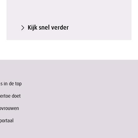
Kijk snel verder
s in de top
 ertoe doet
Topvrouwen
portaal