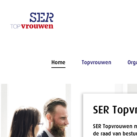
Naar hoofdinhoud
Home
Topvrouwen
Org
SER Top
SER Topvrouwen ma
de raad van bestuu