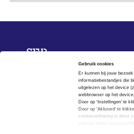
Overige informatie
Gebruik cookies
Topvrouwen
Er kunnen bij jouw bezoek
Organisaties
informatiebestandjes die 
Best practices
uitgelezen op het device (
Actueel
webbrowser op het device
Over ons
Door op ‘Instellingen’ te 
Door op ’Akkoord’ te klikk
cookieverklaring in deze c
website alleen noodzakeli
Hoe wij met jouw persoon