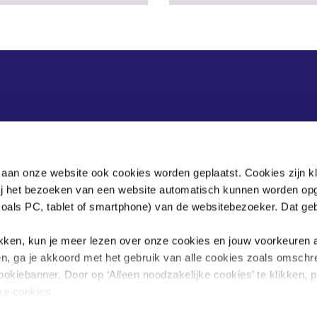
 aan onze website ook cookies worden geplaatst. Cookies zijn k
bij het bezoeken van een website automatisch kunnen worden op
zoals PC, tablet of smartphone) van de websitebezoeker. Dat geb
.
klikken, kun je meer lezen over onze cookies en jouw voorkeuren
en, ga je akkoord met het gebruik van alle cookies zoals omschr
ookiebanner. Door op ‘Alleen noodzakelijke cookies’ te klikken, p
jke cookies.
sgegevens omgaan, kun je lezen in onze
privacyverklaring
.