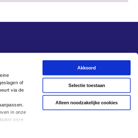
Akkoord
leine
Aanmelden nieuwsbrief
geslagen of
Selectie toestaan
eurt via de
Alleen noodzakelijke cookies
 aanpassen.
even in onze
laatst onze