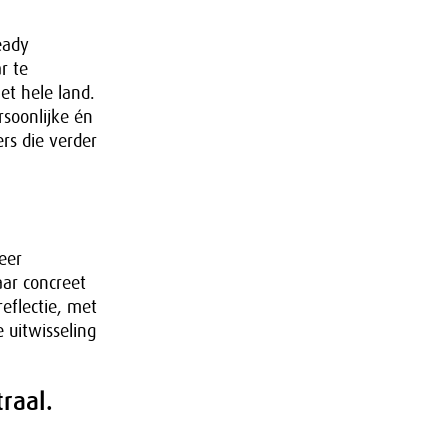
eady
r te
et hele land.
rsoonlijke én
ers die verder
eer
ar concreet
eflectie, met
 uitwisseling
raal.