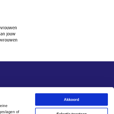
opvrouwen
van jouw
opvrouwen
Akkoord
leine
Aanmelden nieuwsbrief
geslagen of
Selectie toestaan