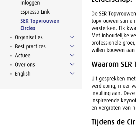
Inloggen
Espresso Link
De SER Topvrouwen 
SER Topvrouwen
topvrouwen samenko
Circles
versterken. Elk kwa
Met inhoudelijke ve
Organisaties
professionele groei
Best practices
willen bouwen aan 
Actueel
Waarom SER T
Over ons
English
Uit gesprekken me
verdieping, meer v
invulling aan. Deze
inspirerende keynot
en vergroten van 
Tijdens de Ci