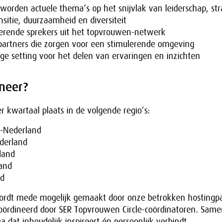
worden actuele thema’s op het snijvlak van leiderschap, str
ansitie, duurzaamheid en diversiteit
rerende sprekers uit het topvrouwen-netwerk
gpartners die zorgen voor een stimulerende omgeving
ige setting voor het delen van ervaringen en inzichten
neer?
er kwartaal plaats in de volgende regio’s:
-Nederland
derland
land
and
nd
ordt mede mogelijk gemaakt door onze betrokken hostingpa
oördineerd door SER Topvrouwen Circle-coördinatoren. Sam
dat inhoudelijk inspireert én persoonlijk verbindt.