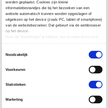
worden geplaatst. Cookies zijn kleine
informatiebestandjes die bij het bezoeken van een
website automatisch kunnen worden opgeslagen of
uitgelezen op het device (zoals PC, tablet of smartphone)
van de websitebezoeker. Dat gebeurt via de webbrowser
De velden met * zijn verplicht
op het device.
Door op ‘Instellingen’ te klikken, kun je meer lezen over
onze cookies en jouw voorkeuren aanpassen. Door op
’Akkoord’ te klikken, ga je akkoord met het gebruik van
Toestemmingsselectie
alle cookies zoals omschreven in onze cookieverklaring
Noodzakelijk
in deze cookiebanner. Door op ‘Alleen noodzakelijke
cookies’ te klikken, plaatst onze website alleen
Voorkeuren
noodzakelijke cookies.
De persoonsgegevens die u via dit formulier aan ons verstrekt, worden
Hoe wij met jouw persoonsgegevens omgaan, kun je
verwerkt in overeenstemming met de geldende wetgeving en onze
lezen in onze
privacyverklaring
.
Statistieken
Privacyverklaring
.
Marketing