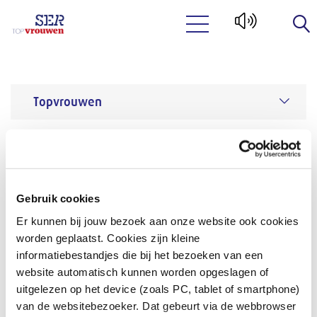
Naar hoofdinhoud
Topvrouwen
Topvrouwen
Organisaties
Inloggen
Inloggen bedrijven
Gebruik cookies
Er kunnen bij jouw bezoek aan onze website ook cookies
Heb je al een account voor gebruik van de
worden geplaatst. Cookies zijn kleine
topvrouwen database? Via onderstaande knop kun
informatiebestandjes die bij het bezoeken van een
je inloggen.
website automatisch kunnen worden opgeslagen of
uitgelezen op het device (zoals PC, tablet of smartphone)
van de websitebezoeker. Dat gebeurt via de webbrowser
Wachtwoord vergeten? Geef via onderstaande knop je