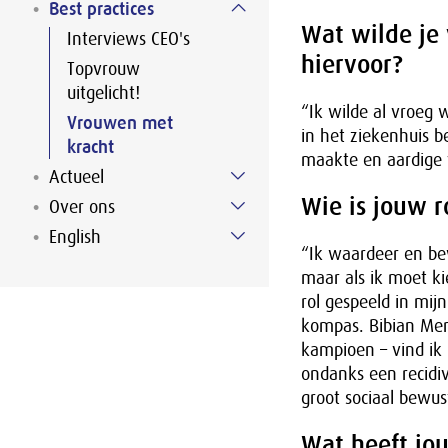
Best practices
Wat wilde je
Interviews CEO's
hiervoor?
Topvrouw
uitgelicht!
“Ik wilde al vroeg 
Vrouwen met
in het ziekenhuis b
kracht
maakte en aardige 
Actueel
Wie is jouw 
Over ons
English
“Ik waardeer en bew
maar als ik moet ki
rol gespeeld in mij
kompas. Bibian Men
kampioen – vind ik
ondanks een recidi
groot sociaal bewus
Wat heeft jou