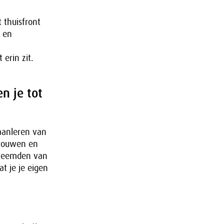
 thuisfront
g en
erin zit.
n je tot
t aanleren van
vrouwen en
vreemden van
at je je eigen