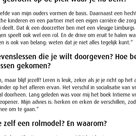
iefde van mijn ouders vormen de basis. Daarnaast een hecht
he kinderen en een partner met een eigen carrière die zor
 deelt. Dat ik een doorzetter ben met een vleugje Limburgs
en speelt ook wel een rol. En de drive om eruit te halen wat 
en is ook van belang: weten dat je niet alles tegelijk kunt.”
evenslessen die je wilt doorgeven? Hoe be
essen gekomen?
n, maar blijf jezelf! Leren is leuk, zeker als je je richt op he
der op het afleren ervan. Het verschil in socialisatie van 
l doorheen. Lang geleden was voor mij het boek Intieme 
eopener. Mijn advies is: herken en erken de verschillen, zod
mee om te gaan.”
e zelf een rolmodel? En waarom?