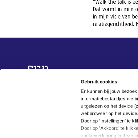
“Walk the talk is e
Dat vormt in mijn o
in mijn visie van b
relatiegerichtheid. 
Overige informatie
Gebruik cookies
Topvrouwen
Er kunnen bij jouw bezoek
Organisaties
informatiebestandjes die 
Best practices
uitgelezen op het device (
Actueel
webbrowser op het device
Over ons
Door op ‘Instellingen’ te 
Door op ’Akkoord’ te klikk
cookieverklaring in deze c