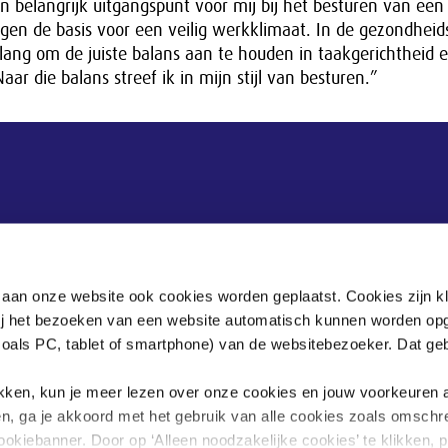
en belangrijk uitgangspunt voor mij bij het besturen van een 
gen de basis voor een veilig werkklimaat. In de gezondheids
elang om de juiste balans aan te houden in taakgerichtheid 
Naar die balans streef ik in mijn stijl van besturen.”
 aan onze website ook cookies worden geplaatst. Cookies zijn k
bij het bezoeken van een website automatisch kunnen worden op
zoals PC, tablet of smartphone) van de websitebezoeker. Dat geb
.
klikken, kun je meer lezen over onze cookies en jouw voorkeuren
en, ga je akkoord met het gebruik van alle cookies zoals omschr
ookiebanner. Door op ‘Alleen noodzakelijke cookies’ te klikken, p