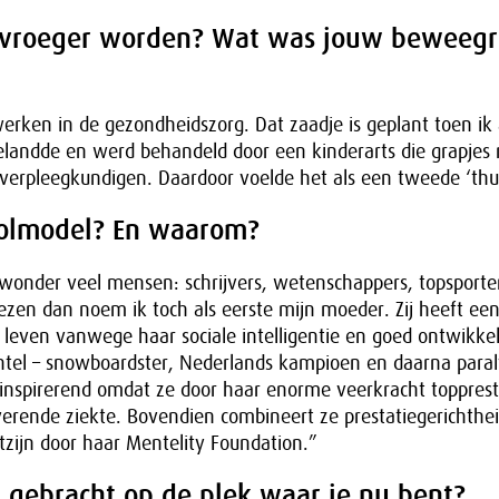
 vroeger worden? Wat was jouw beweeg
werken in de gezondheidszorg. Dat zaadje is geplant toen ik a
elandde en werd behandeld door een kinderarts die grapjes
verpleegkundigen. Daardoor voelde het als een tweede ‘thui
rolmodel? En waarom?
onder veel mensen: schrijvers, wetenschappers, topsporters
ezen dan noem ik toch als eerste mijn moeder. Zij heeft een
n leven vanwege haar sociale intelligentie en goed ontwikke
tel – snowboardster, Nederlands kampioen en daarna para
 inspirerend omdat ze door haar enorme veerkracht topprest
verende ziekte. Bovendien combineert ze prestatiegerichthe
tzijn door haar Mentelity Foundation.”
 gebracht op de plek waar je nu bent?