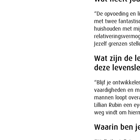
“De opvoeding en l
met twee fantastisc
huishouden met mij
relativeringsvermog
Jezelf grenzen stell
Wat zijn de l
deze levensl
“Blijf je ontwikkele
vaardigheden en min
mannen loopt overa
Lillian Rubin een ey
weg vindt om hier
Waarin ben j