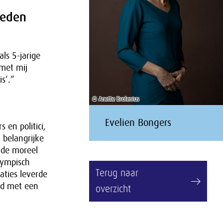
reden
ls 5-jarige
 met mij
s’.”
© Anette Brolenius
Evelien Bongers
 en politici,
 belangrijke
lde moreel
lympisch
Terug naar
aties leverde
id met een
overzicht