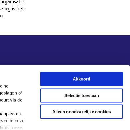
organisatie.
zorg is het
en
Akkoord
leine
Aanmelden nieuwsbrief
geslagen of
Selectie toestaan
eurt via de
Alleen noodzakelijke cookies
 aanpassen.
even in onze
laatst onze