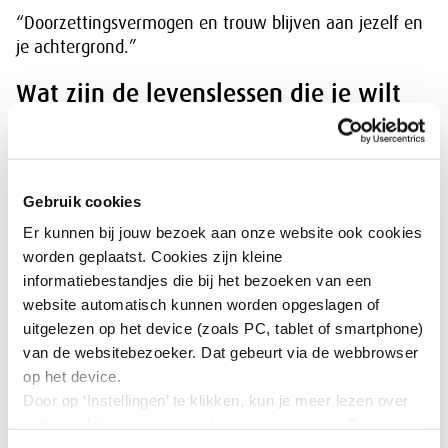
“Doorzettingsvermogen en trouw blijven aan jezelf en
je achtergrond.”
Wat zijn de levenslessen die je wilt
doorgeven? Hoe ben je tot deze
levenslessen gekomen?
“Altijd blijven werken vanuit een visie waar je in
Gebruik cookies
gelooft. Integer blijven en je altijd aan de afspraken
Er kunnen bij jouw bezoek aan onze website ook cookies
houden. Ook vanuit een achterstandssituatie kun je de
worden geplaatst. Cookies zijn kleine
top bereiken. Ik spreek vanuit ervaring.”
informatiebestandjes die bij het bezoeken van een
website automatisch kunnen worden opgeslagen of
Waarin ben je zelf een rolmodel? En
uitgelezen op het device (zoals PC, tablet of smartphone)
waarom?
van de websitebezoeker. Dat gebeurt via de webbrowser
op het device.
“Als vrouw met een multiculturele
Door op ‘Instellingen’ te klikken, kun je meer lezen over
(arbeiders)achtergrond, zul je harder moeten werken
onze cookies en jouw voorkeuren aanpassen. Door op
om je doelen te bereiken. Dat is een gegeven. Door dat