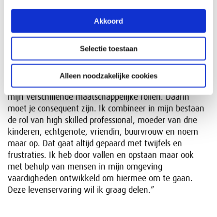
wil bereiken. Je wint een oorlog niet met de officieren,
iedereen is in staat om soms verassende bijdrage te
Akkoord
leveren. Iedereen is waardevol.”
Waarin ben je zelf een rolmodel? En
Selectie toestaan
waarom?
Alleen noodzakelijke cookies
“Ik vind dat ik een duidelijke why voor ogen heb in
mijn verschillende maatschappelijke rollen. Daarin
moet je consequent zijn. Ik combineer in mijn bestaan
de rol van high skilled professional, moeder van drie
kinderen, echtgenote, vriendin, buurvrouw en noem
maar op. Dat gaat altijd gepaard met twijfels en
frustraties. Ik heb door vallen en opstaan maar ook
met behulp van mensen in mijn omgeving
vaardigheden ontwikkeld om hiermee om te gaan.
Deze levenservaring wil ik graag delen.”