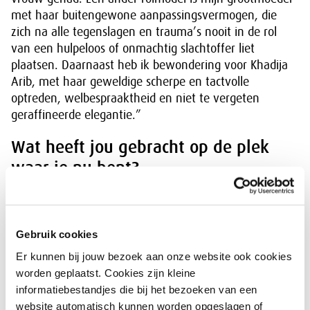
met haar buitengewone aanpassingsvermogen, die
zich na alle tegenslagen en trauma’s nooit in de rol
van een hulpeloos of onmachtig slachtoffer liet
plaatsen. Daarnaast heb ik bewondering voor Khadija
Arib, met haar geweldige scherpe en tactvolle
optreden, welbespraaktheid en niet te vergeten
geraffineerde elegantie.”
Wat heeft jou gebracht op de plek
waar je nu bent?
“Ik ben leergierig, altijd nieuwsgierig naar de
werkwijze van anderen en heb een ijzeren discipline.
Ik ben opgegroeid in een gezin en maatschappij waar
Gebruik cookies
de ontwikkeling van vrouwen zeer gestimuleerd werd.
Er kunnen bij jouw bezoek aan onze website ook cookies
Mijn vader gaf een belangrijke baan op zodat mijn
worden geplaatst. Cookies zijn kleine
moeder ruimte kreeg om haar universitaire studie af te
informatiebestandjes die bij het bezoeken van een
maken. De afstemming tussen hen beiden over deze
website automatisch kunnen worden opgeslagen of