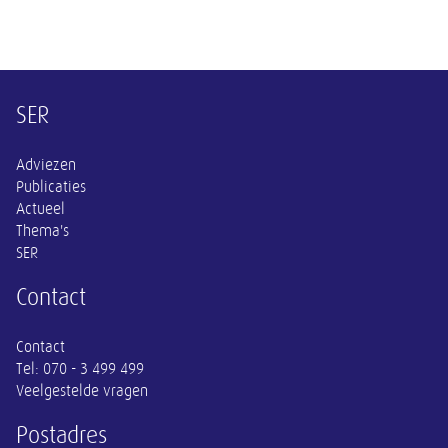
Overige informatie
SER
Adviezen
Publicaties
Actueel
Thema's
SER
Contact
Contact
Tel:
070 - 3 499 499
Veelgestelde vragen
Postadres