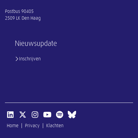
Postbus 90405
2509 LK Den Haag
Nieuwsupdate
Inschrijven
Open linkedin van SER
Open x-twitter van SER
Open instagram van SER
Open youtube van SER
Open spotify van SER
Open bluesky van SER
Home
Privacy
Klachten