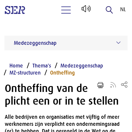
NL
Naar hoofdinhoud
EN
Medezeggenschap
Home
Thema's
Medezeggenschap
MZ-structuren
Ontheffing
Ontheffing van de
plicht een or in te stellen
Alle bedrijven en organisaties met vijftig of meer
werknemers zijn verplicht een ondernemingsraad
(or) te hebben. Dat is geregeld in de Wet op de