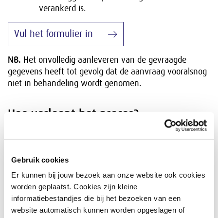
verankerd is.
Vul het formulier in
NB.
Het onvolledig aanleveren van de gevraagde
gegevens heeft tot gevolg dat de aanvraag vooralsnog
niet in behandeling wordt genomen.
Hoe verloopt het proces?
Het secretariaat bevestigt de ontvangst van uw
aanvraag en informeert u over de gang van zaken.
Zodra uw dossier compleet wordt bevonden, wordt dit
Gebruik cookies
overgedragen aan de Commissie Bevordering
Er kunnen bij jouw bezoek aan onze website ook cookies
Medezeggenschap en neemt de commissie het verzoek
worden geplaatst. Cookies zijn kleine
in behandeling.
informatiebestandjes die bij het bezoeken van een
De CBM onderzoekt of de betrokken vakbonden
website automatisch kunnen worden opgeslagen of