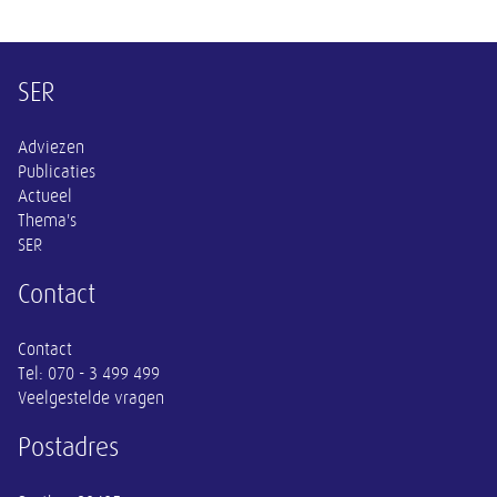
Overige informatie
SER
Adviezen
Publicaties
Actueel
Thema's
SER
Contact
Contact
Tel:
070 - 3 499 499
Veelgestelde vragen
Postadres