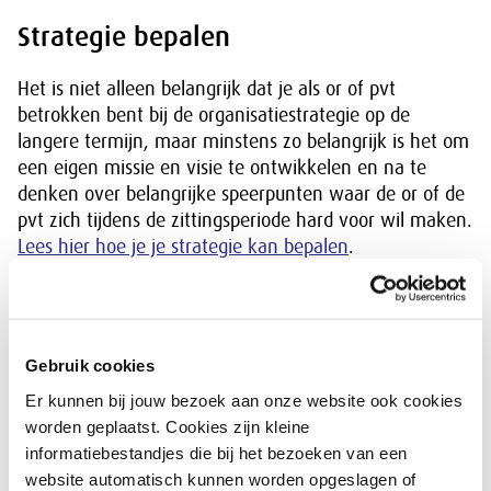
Strategie bepalen
Het is niet alleen belangrijk dat je als or of pvt
betrokken bent bij de organisatiestrategie op de
langere termijn, maar minstens zo belangrijk is het om
een eigen missie en visie te ontwikkelen en na te
denken over belangrijke speerpunten waar de or of de
pvt zich tijdens de zittingsperiode hard voor wil maken.
Lees hier hoe je je strategie kan bepalen
.
Overleg met de bestuurder
Er zijn formele en informele momenten voor
overleg
Gebruik cookies
met je bestuurder
.
Er kunnen bij jouw bezoek aan onze website ook cookies
Overleg met toezichthouders
worden geplaatst. Cookies zijn kleine
informatiebestandjes die bij het bezoeken van een
Het is belangrijk om met de raad van commissarissen
website automatisch kunnen worden opgeslagen of