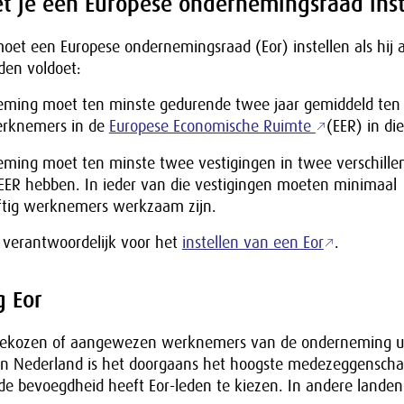
 je een Europese ondernemingsraad inst
et een Europese ondernemingsraad (Eor) instellen als hij 
en voldoet:
ming moet ten minste gedurende twee jaar gemiddeld ten
erknemers in de
Europese Economische Ruimte
(EER) in di
ming moet ten minste twee vestigingen in twee verschille
EER hebben. In ieder van die vestigingen moeten minimaal
ftig werknemers werkzaam zijn.
s verantwoordelijk voor het
instellen van een Eor
.
g Eor
 gekozen of aangewezen werknemers van de onderneming u
In Nederland is het doorgaans het hoogste medezeggensch
t de bevoegdheid heeft Eor-leden te kiezen. In andere lande