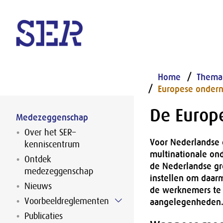
Naar hoofdinhoud
Home
Thema
Europese onder
De Europ
Medezeggenschap
Over het SER–
Voor Nederlandse 
kenniscentrum
multinationale on
Ontdek
de Nederlandse gr
medezeggenschap
instellen om daar
Nieuws
de werknemers te 
Voorbeeldreglementen
aangelegenheden
Publicaties