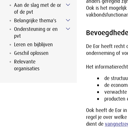
anders geregeld zij
Aan de slag met de or
Ook is het mogelijk
of de pvt
vakbondsfunctionar
Belangrijke thema's
Ondersteuning or en
Bevoegdhede
pvt
Leren en bijblijven
De Eor heeft recht 
Geschil oplossen
onderneming of voo
Relevante
Het informatierecht 
organisaties
de structu
de economis
verwachte 
producten 
Ook heeft de Eor in
regel je over welke
dient de
vangnetre