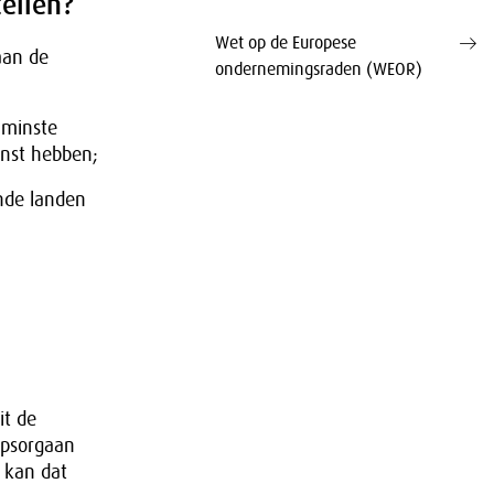
ellen?
Wet op de Europese
aan de
ondernemingsraden (WEOR)
 minste
enst hebben;
nde landen
it de
apsorgaan
n kan dat