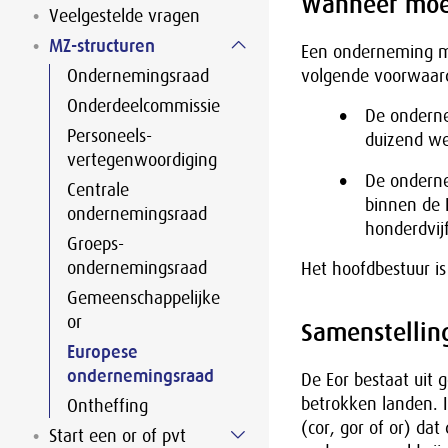
Wanneer moet
Veelgestelde vragen
MZ-structuren
Een onderneming mo
Ondernemingsraad
volgende voorwaard
Onderdeelcommissie
De onderne
Personeels-
duizend w
vertegenwoordiging
De onderne
Centrale
binnen de 
ondernemingsraad
honderdvij
Groeps-
ondernemingsraad
Het hoofdbestuur i
Gemeenschappelijke
or
Samenstellin
Europese
ondernemingsraad
De Eor bestaat uit
betrokken landen. 
Ontheffing
(cor, gor of or) da
Start een or of pvt