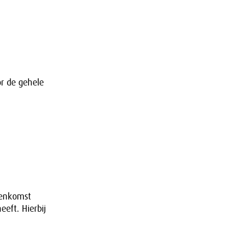
or de gehele
eenkomst
eft. Hierbij