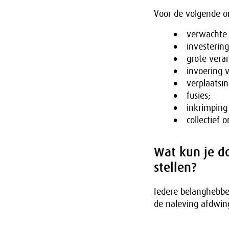
Voor de volgende o
verwachte 
investerin
grote veran
invoering 
verplaatsin
fusies;
inkrimping
collectief o
Wat kun je do
stellen?
Iedere belanghebb
de naleving afdwin