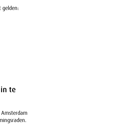
t gelden:
in te
e Amsterdam
mingsraden.