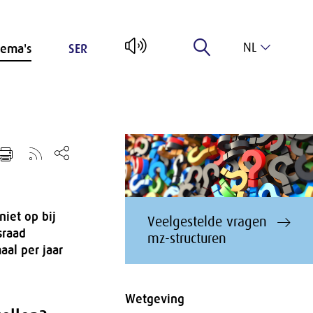
NL
ema's
SER
EN
iet op bij
Veelgestelde vragen
sraad
mz-structuren
al per jaar
Wetgeving