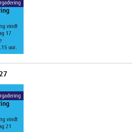
rgadering
ring
ng vindt
ag 17
e
.15 uur.
027
rgadering
ring
ng vindt
ag 21