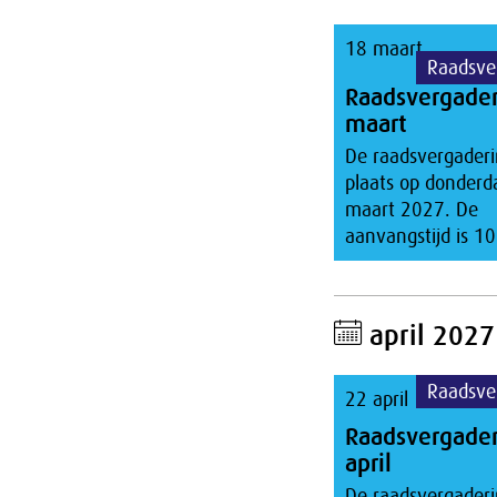
18 maart
Raadsve
Raadsvergade
maart
De raadsvergaderi
plaats op donderd
maart 2027. De
aanvangstijd is 10
april 2027
Raadsve
22 april
Raadsvergade
april
De raadsvergaderi