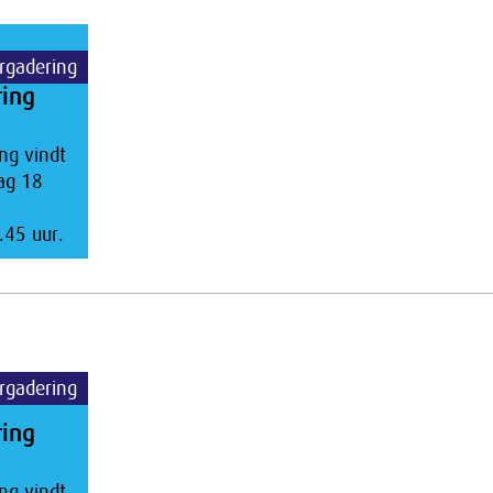
rgadering
ring
ng vindt
ag 18
.45 uur.
rgadering
ring
ng vindt