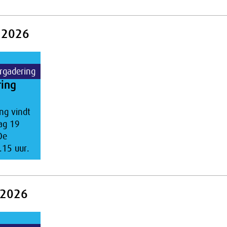
 2026
rgadering
ring
ng vindt
ag 19
De
.15 uur.
 2026