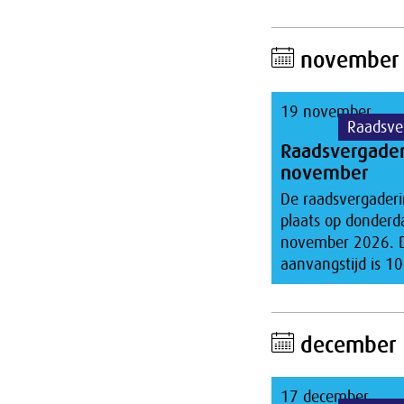
november
19 november
Raadsve
Raadsvergade
november
De raadsvergaderi
plaats op donderd
november 2026. 
aanvangstijd is 10
december
17 december