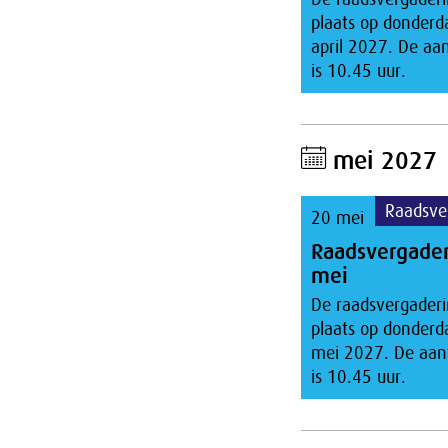
plaats op donderd
april 2027. De aa
is 10.45 uur.
mei 2027
Raadsve
20 mei
Raadsvergade
mei
De raadsvergaderi
plaats op donderd
mei 2027. De aan
is 10.45 uur.