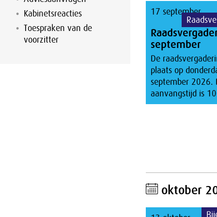
17 september
Kabinetsreacties
Raadsve
Toespraken van de
Raadsvergade
voorzitter
september
De raadsvergaderi
plaats op donderd
september 2026. 
aanvangstijd is 10
oktober 2
Bi