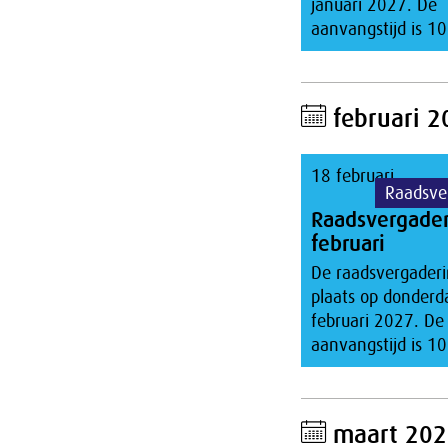
januari 2027. De
aanvangstijd is 10
februari 2
18 februari
Raadsve
Raadsvergade
februari
De raadsvergaderi
plaats op donderd
februari 2027. De
aanvangstijd is 10
maart 202