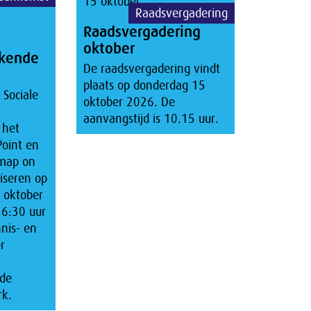
15 oktober
Raadsvergadering
Raadsvergadering
oktober
kende
De raadsvergadering vindt
plaats op donderdag 15
 Sociale
oktober 2026. De
aanvangstijd is 10.15 uur.
 het
Point en
map on
iseren op
 oktober
16:30 uur
nis- en
r
de
rk.