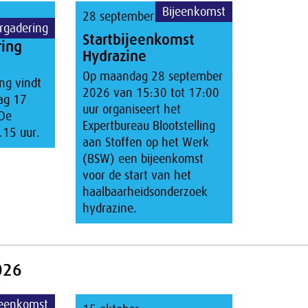
Bijeenkomst
28 september
rgadering
Startbijeenkomst
ring
Hydrazine
Op maandag 28 september
ng vindt
2026 van 15:30 tot 17:00
ag 17
uur organiseert het
De
Expertbureau Blootstelling
.15 uur.
aan Stoffen op het Werk
(BSW) een bijeenkomst
voor de start van het
haalbaarheidsonderzoek
hydrazine.
026
jeenkomst