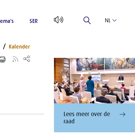
NL
ema's
SER
EN
Kalender
Lees meer over de
raad