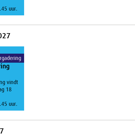
.45 uur.
027
rgadering
ring
ng vindt
ag 18
.45 uur.
7