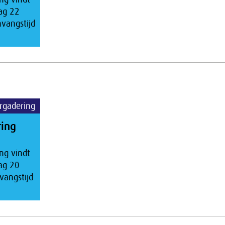
ag 22
nvangstijd
rgadering
ring
ng vindt
ag 20
vangstijd