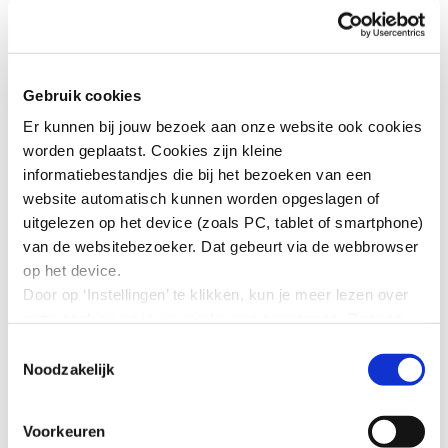
aanstellingskeuring en het
arbeidsvoorwaardengesprek
Gebruik cookies
Moet een aanstellingskeuring vóór of na een
Er kunnen bij jouw bezoek aan onze website ook cookies
arbeidsvoorwaardengesprek plaatsvinden?
worden geplaatst. Cookies zijn kleine
Lees de notitie.
informatiebestandjes die bij het bezoeken van een
website automatisch kunnen worden opgeslagen of
Download de publicatie (pdf)
uitgelezen op het device (zoals PC, tablet of smartphone)
van de websitebezoeker. Dat gebeurt via de webbrowser
op het device.
Door op ‘Instellingen’ te klikken, kun je meer lezen over
onze cookies en jouw voorkeuren aanpassen. Door op
’Akkoord’ te klikken, ga je akkoord met het gebruik van
Toestemmingsselectie
alle cookies zoals omschreven in onze cookieverklaring
Noodzakelijk
in deze cookiebanner. Door op ‘Alleen noodzakelijke
cookies’ te klikken, plaatst onze website alleen
Voorkeuren
noodzakelijke cookies.