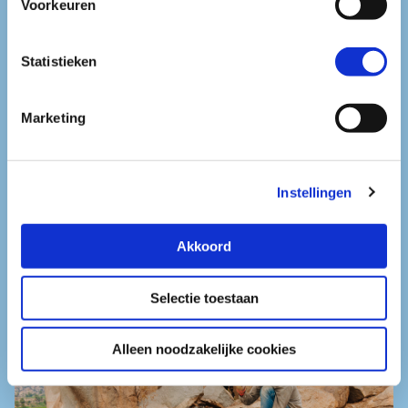
Voorkeuren
noodzakelijke cookies.
Hoe wij met jouw persoonsgegevens omgaan, kun je
lezen in onze
privacyverklaring
.
Statistieken
Marketing
Instellingen
Akkoord
Gezondheid en preventie
Selectie toestaan
Alleen noodzakelijke cookies