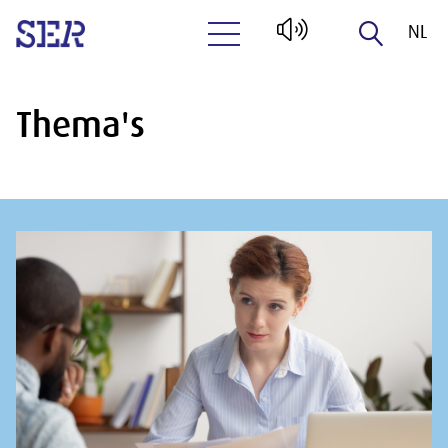
NL
Naar hoofdinhoud
EN
Thema's