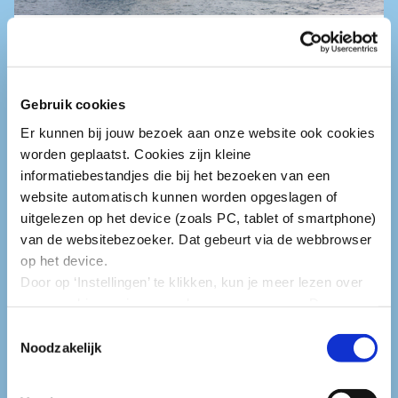
Belang van Europa en de wereld
Gebruik cookies
Er kunnen bij jouw bezoek aan onze website ook cookies
worden geplaatst. Cookies zijn kleine
informatiebestandjes die bij het bezoeken van een
website automatisch kunnen worden opgeslagen of
uitgelezen op het device (zoals PC, tablet of smartphone)
van de websitebezoeker. Dat gebeurt via de webbrowser
op het device.
Door op ‘Instellingen’ te klikken, kun je meer lezen over
onze cookies en jouw voorkeuren aanpassen. Door op
’Akkoord’ te klikken, ga je akkoord met het gebruik van
Toestemmingsselectie
Fusiegedragsregels
alle cookies zoals omschreven in onze cookieverklaring
Noodzakelijk
in deze cookiebanner. Door op ‘Alleen noodzakelijke
cookies’ te klikken, plaatst onze website alleen