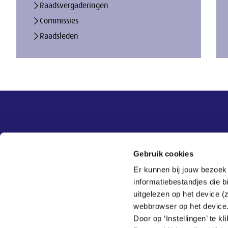
Raadsvergaderingen
Commissies
Raadsleden
Overige informatie
SER
Contact
Gebruik cookies
Adviezen
Contact
Er kunnen bij jouw bezoek
Publicaties
Tel:
070 - 3 499 499
informatiebestandjes die 
Actueel
Veelgestelde vragen
uitgelezen op het device (
Thema's
webbrowser op het device
SER
Door op ‘Instellingen’ te 