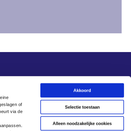
Nieuwsupdate
Akkoord
leine
Inschrijven
geslagen of
Selectie toestaan
eurt via de
Alleen noodzakelijke cookies
 aanpassen.