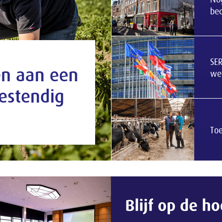
bed
SER
en aan een
we
estendig
To