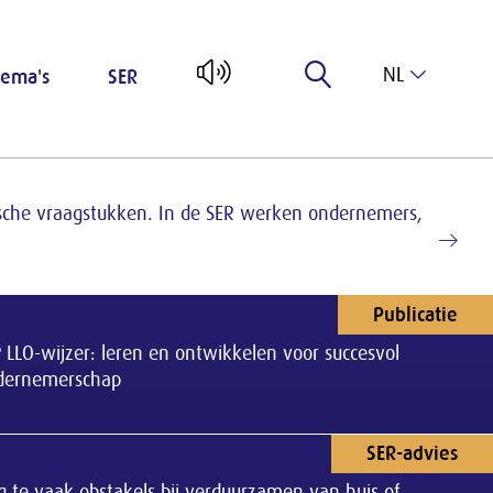
NL
ema's
SER
EN
mische vraagstukken. In de SER werken ondernemers,
Publicatie
 LLO-wijzer: leren en ontwikkelen voor succesvol
dernemerschap
SER-advies
 te vaak obstakels bij verduurzamen van huis of