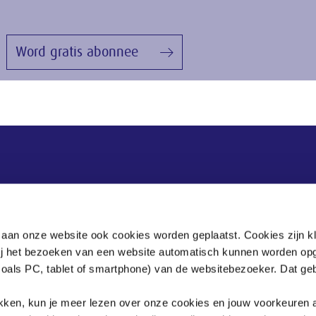
Word gratis abonnee
Postadres
Postbus 90405
 aan onze website ook cookies worden geplaatst. Cookies zijn k
2509 LK Den Haag
bij het bezoeken van een website automatisch kunnen worden op
zoals PC, tablet of smartphone) van de websitebezoeker. Dat geb
.
klikken, kun je meer lezen over onze cookies en jouw voorkeuren