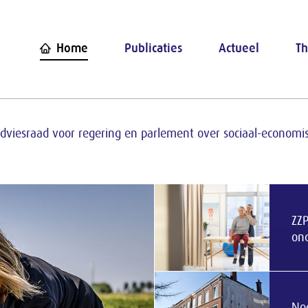
conomische Raad (SER)
Home
Publicaties
Actueel
Th
 adviesraad voor regering en parlement over sociaal-econo
ZZP
on
Nog