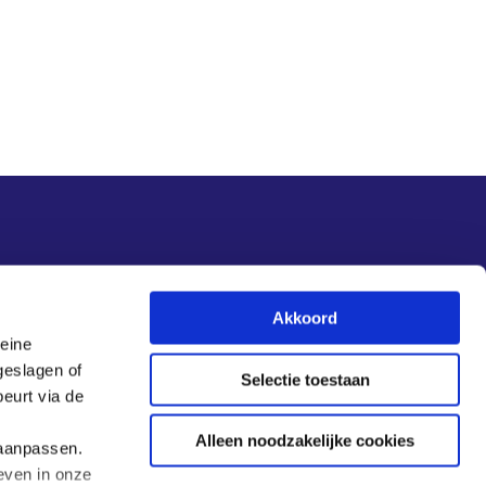
Nieuwsupdate
Akkoord
leine
Inschrijven
geslagen of
Selectie toestaan
eurt via de
Alleen noodzakelijke cookies
 aanpassen.
even in onze