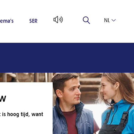
NL
ema's
SER
EN
uw
is hoog tijd, want