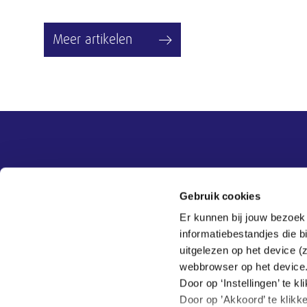
Meer artikelen
Overige informatie
SER
Contact
Gebruik cookies
Adviezen
Contact
Er kunnen bij jouw bezoek
Publicaties
Tel:
070 - 3 499 499
informatiebestandjes die 
Actueel
Veelgestelde vragen
uitgelezen op het device (
Thema's
webbrowser op het device
SER
Door op ‘Instellingen’ te 
Door op ’Akkoord’ te klikk