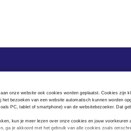
Postadres
Postbus 90405
 aan onze website ook cookies worden geplaatst. Cookies zijn k
2509 LK Den Haag
bij het bezoeken van een website automatisch kunnen worden op
zoals PC, tablet of smartphone) van de websitebezoeker. Dat geb
.
klikken, kun je meer lezen over onze cookies en jouw voorkeuren
en, ga je akkoord met het gebruik van alle cookies zoals omschr