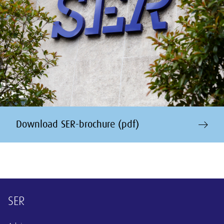
Download SER-brochure (pdf)
Overige informatie
SER