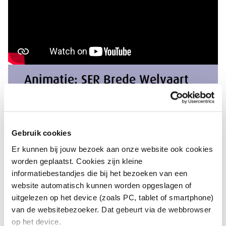
Animatie: SER Brede Welvaart
Gebruik cookies
Er kunnen bij jouw bezoek aan onze website ook cookies
Wie zitten er in de SER?
worden geplaatst. Cookies zijn kleine
informatiebestandjes die bij het bezoeken van een
website automatisch kunnen worden opgeslagen of
De raad telt in totaal 36 leden: 12
uitgelezen op het device (zoals PC, tablet of smartphone)
ondernemersleden, 12 werknemersleden en
van de websitebezoeker. Dat gebeurt via de webbrowser
12 onafhankelijke deskundigen, ofwel
op het device.
kroonleden. De zetelverdeling per groep is