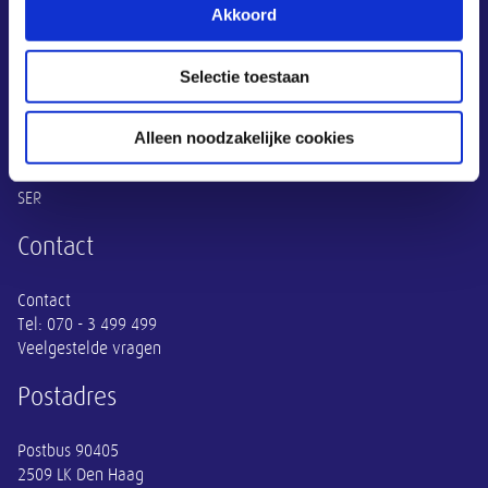
Akkoord
Overige informatie
SER
Selectie toestaan
Adviezen
Publicaties
Alleen noodzakelijke cookies
Actueel
Thema's
SER
Contact
Contact
Tel:
070 - 3 499 499
Veelgestelde vragen
Postadres
Postbus 90405
2509 LK Den Haag