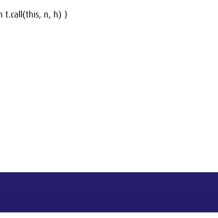
 t.call(this, n, h) }