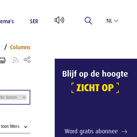
NL
ema's
SER
EN
p
Columns
⌵
toon filters
Word gratis abonnee