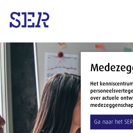
Naar hoofdinhoud
Medezeg
Het kenniscentru
personeelsvertege
over actuele ontw
medezeggenschap
Ga naar het SE