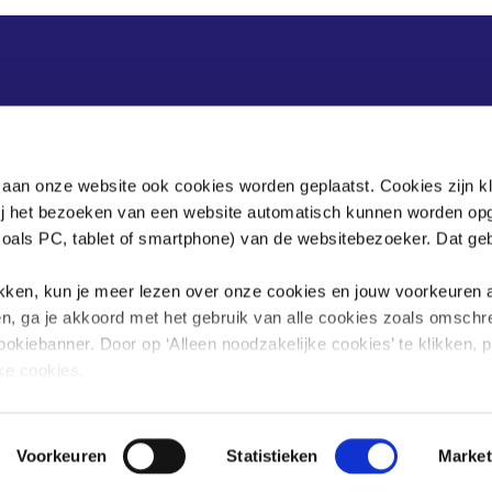
Postadres
Postbus 90405
 aan onze website ook cookies worden geplaatst. Cookies zijn k
2509 LK Den Haag
bij het bezoeken van een website automatisch kunnen worden op
zoals PC, tablet of smartphone) van de websitebezoeker. Dat geb
.
klikken, kun je meer lezen over onze cookies en jouw voorkeuren
en, ga je akkoord met het gebruik van alle cookies zoals omschr
ookiebanner. Door op ‘Alleen noodzakelijke cookies’ te klikken, p
jke cookies.
sgegevens omgaan, kun je lezen in onze
privacyverklaring
.
Voorkeuren
Statistieken
Market