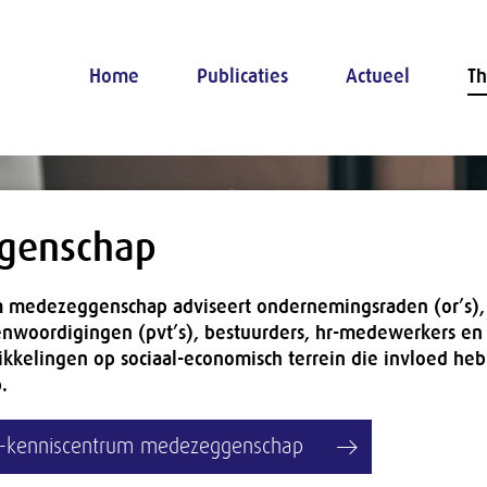
Home
Publicaties
Actueel
Th
genschap
m medezeggenschap adviseert ondernemingsraden (or’s),
nwoordigingen (pvt’s), bestuurders, hr-medewerkers en
ikkelingen op sociaal-economisch terrein die invloed he
.
R-kenniscentrum medezeggenschap