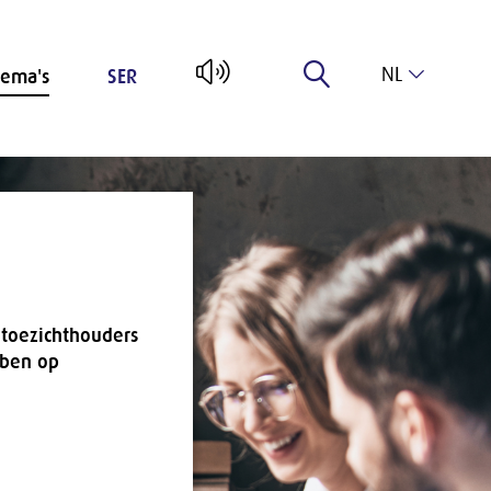
NL
ema's
SER
EN
 toezichthouders
bben op