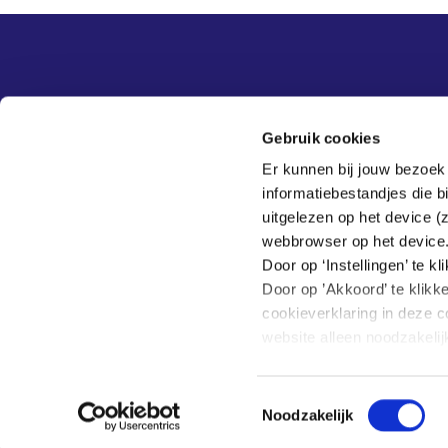
Overige informatie
SER
Contact
Gebruik cookies
Adviezen
Contact
Er kunnen bij jouw bezoek
Publicaties
Tel:
070 - 3 499 499
informatiebestandjes die 
Actueel
Veelgestelde vragen
uitgelezen op het device (
Thema's
webbrowser op het device
SER
Door op ‘Instellingen’ te 
Door op ’Akkoord’ te klikk
cookieverklaring in deze c
website alleen noodzakeli
Hoe wij met jouw persoon
Toestemmingsselectie
Home
Privacy
Klachten
Noodzakelijk