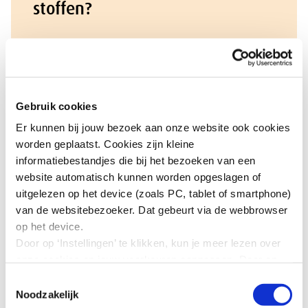
stoffen?
Werken met gevaarlijke stoffen kan risico’s
hebben voor de veiligheid en gezondheid van
werknemers. Je kunt er ziek door worden,
soms ook ernstig ziek. Elk jaar overlijden in
Gebruik cookies
Nederland ca 3.000 mensen door blootstelling
Er kunnen bij jouw bezoek aan onze website ook cookies
aan gevaarlijke stoffen, vaak ook jaren nadat
worden geplaatst. Cookies zijn kleine
blootstelling heeft plaatsgevonden.
informatiebestandjes die bij het bezoeken van een
Op onze themapagina leggen we uit wat
website automatisch kunnen worden opgeslagen of
gevaarlijke stoffen zijn, wat de wet daarover
uitgelezen op het device (zoals PC, tablet of smartphone)
zegt en welke maatregelen werkgevers en
van de websitebezoeker. Dat gebeurt via de webbrowser
werknemers moeten en kunnen nemen om zo
op het device.
gezond en veilig mogelijk met gevaarlijke
Door op ‘Instellingen’ te klikken, kun je meer lezen over
stoffen te werken.
onze cookies en jouw voorkeuren aanpassen. Door op
’Akkoord’ te klikken, ga je akkoord met het gebruik van
Toestemmingsselectie
Lees meer
alle cookies zoals omschreven in onze cookieverklaring
Noodzakelijk