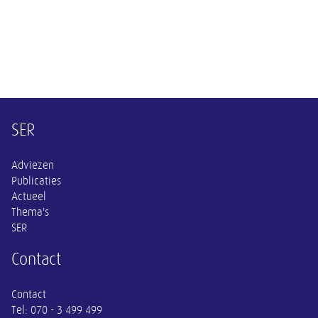
Overige informatie
SER
Adviezen
Publicaties
Actueel
Thema's
SER
Contact
Contact
Tel:
070 - 3 499 499