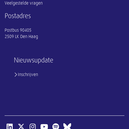
Veelgestelde vragen
Postadres
Postbus 90405
2509 LK Den Haag
Nieuwsupdate
Inschrijven
Open linkedin van SER
Open x-twitter van SER
Open instagram van SER
Open youtube van SER
Open spotify van SER
Open bluesky van SER