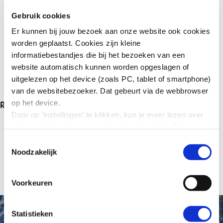
Gebruik cookies
Er kunnen bij jouw bezoek aan onze website ook cookies
worden geplaatst. Cookies zijn kleine
informatiebestandjes die bij het bezoeken van een
website automatisch kunnen worden opgeslagen of
uitgelezen op het device (zoals PC, tablet of smartphone)
van de websitebezoeker. Dat gebeurt via de webbrowser
op het device.
Relevante informatie
Door op ‘Instellingen’ te klikken, kun je meer lezen over
onze cookies en jouw voorkeuren aanpassen. Door op
Overzicht gebruikte afkortingen
’Akkoord’ te klikken, ga je akkoord met het gebruik van
Toestemmingsselectie
Zie je een probleem of heb je feedback? Laat het ons
alle cookies zoals omschreven in onze cookieverklaring
Noodzakelijk
weten via arboplatform@ser.nl
in deze cookiebanner. Door op ‘Alleen noodzakelijke
cookies’ te klikken, plaatst onze website alleen
Voorkeuren
noodzakelijke cookies.
Hoe wij met jouw persoonsgegevens omgaan, kun je
lezen in onze
privacyverklaring
.
Statistieken