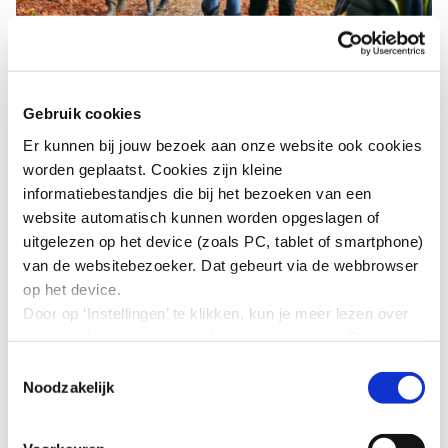
Transitiecommissie Pensioen
Gebruik cookies
Er kunnen bij jouw bezoek aan onze website ook cookies
worden geplaatst. Cookies zijn kleine
Vereenvoudiging belasting- en
informatiebestandjes die bij het bezoeken van een
toeslagenstelsel
website automatisch kunnen worden opgeslagen of
uitgelezen op het device (zoals PC, tablet of smartphone)
van de websitebezoeker. Dat gebeurt via de webbrowser
De SER heeft op eigen initiatief besloten om
op het device.
het kabinet in 2026 een advies over het
Door op ‘Instellingen’ te klikken, kun je meer lezen over
vereenvoudigen van het stelsel van belasting
onze cookies en jouw voorkeuren aanpassen. Door op
en toeslagen aan te bieden.
’Akkoord’ te klikken, ga je akkoord met het gebruik van
Toestemmingsselectie
alle cookies zoals omschreven in onze cookieverklaring
Noodzakelijk
Lees meer over het adviestraject
in deze cookiebanner. Door op ‘Alleen noodzakelijke
cookies’ te klikken, plaatst onze website alleen