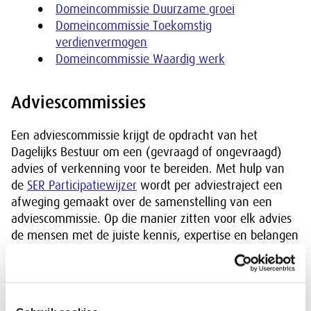
Domeincommissie Duurzame groei
Domeincommissie Toekomstig
verdienvermogen
Domeincommissie Waardig werk
Adviescommissies
Een adviescommissie krijgt de opdracht van het
Dagelijks Bestuur om een (gevraagd of ongevraagd)
advies of verkenning voor te bereiden. Met hulp van
de
SER Participatiewijzer
wordt per adviestraject een
afweging gemaakt over de samenstelling van een
adviescommissie. Op die manier zitten voor elk advies
de mensen met de juiste kennis, expertise en belangen
aan tafel. De Raad of het Dagelijks Bestuur stelt een
definitief advies vast. Op dat moment is de opdracht
van de adviescommissie afgerond en houdt deze op te
bestaan.