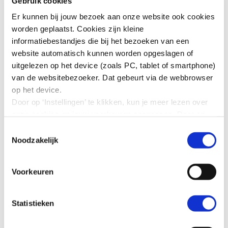
Gebruik cookies
Er kunnen bij jouw bezoek aan onze website ook cookies
Overzicht
van uitgebrachte adviezen, verkenningen en
worden geplaatst. Cookies zijn kleine
andere publicaties.
informatiebestandjes die bij het bezoeken van een
De volgende adviescommissies zijn actief of in
website automatisch kunnen worden opgeslagen of
voorbereiding:
uitgelezen op het device (zoals PC, tablet of smartphone)
van de websitebezoeker. Dat gebeurt via de webbrowser
op het device.
Adviescommissie Arbeidsparticipatie
Door op ‘Instellingen’ te klikken, kun je meer lezen over
statushouders en Oekraïense ontheemden
onze cookies en jouw voorkeuren aanpassen. Door op
Adviescommissie Toekomstperspectief
’Akkoord’ te klikken, ga je akkoord met het gebruik van
landbouw
Toestemmingsselectie
alle cookies zoals omschreven in onze cookieverklaring
Noodzakelijk
Adviescommissie Vereenvoudiging belasting-
in deze cookiebanner. Door op ‘Alleen noodzakelijke
en toeslagenstelsel
cookies’ te klikken, plaatst onze website alleen
Voorkeuren
noodzakelijke cookies.
Uitvoeringscommissies
Hoe wij met jouw persoonsgegevens omgaan, kun je
lezen in onze
privacyverklaring
.
Statistieken
Een uitvoeringscommissie borgt en monitort de
kwaliteit van de verschillende uitvoerende taken (soms