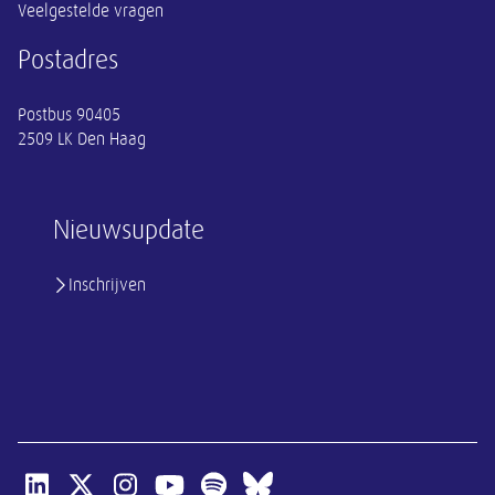
Veelgestelde vragen
Postadres
Postbus 90405
2509 LK Den Haag
Nieuwsupdate
Inschrijven
Open linkedin van SER
Open x-twitter van SER
Open instagram van SER
Open youtube van SER
Open spotify van SER
Open bluesky van SER