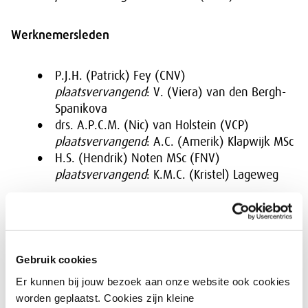
Werknemersleden
P.J.H. (Patrick) Fey (CNV)
plaatsvervangend
: V. (Viera) van den Bergh-
Spanikova
drs. A.P.C.M. (Nic) van Holstein (VCP)
plaatsvervangend
: A.C. (Amerik) Klapwijk MSc
H.S. (Hendrik) Noten MSc (FNV)
plaatsvervangend
: K.M.C. (Kristel) Lageweg
Adviserende leden
ir. J.A. (Jaco) Stremler (PBL)
Gebruik cookies
plaatsvervangend:
dr. L.A.W. (Bert) Tieben
Er kunnen bij jouw bezoek aan onze website ook cookies
In behandeling
(SER Jongerenplatform)
worden geplaatst. Cookies zijn kleine
plaatsvervangend:
In behandeling
(SER