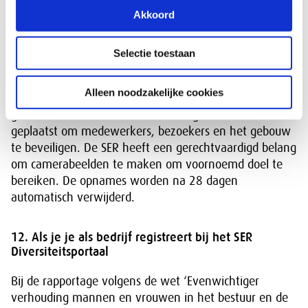
op je van toepassing.
Akkoord
11. Je bent op bezoek in het pand van de SER
Selectie toestaan
De SER heeft bewakingscamera’s geïnstalleerd. Als je
Alleen noodzakelijke cookies
het SER-gebouw betreedt worden er opnames van jou
gemaakt. De SER heeft de bewakingscamera’s
geplaatst om medewerkers, bezoekers en het gebouw
te beveiligen. De SER heeft een gerechtvaardigd belang
om camerabeelden te maken om voornoemd doel te
bereiken. De opnames worden na 28 dagen
automatisch verwijderd.
12. Als je je als bedrijf registreert bij het SER
Diversiteitsportaal
Bij de rapportage volgens de wet ‘Evenwichtiger
verhouding mannen en vrouwen in het bestuur en de