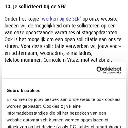
10. Je solliciteert bij de SER
Onder het kopje ‘
werken bij de SER
’ op onze website,
bieden wij de mogelijkheid om te solliciteren op een
van onze openstaande vacatures of stageopdrachten.
Ook is het mogelijk om een open sollicitatie aan ons te
sturen. Voor deze sollicitatie verwerken wij jouw voor-
en achternaam, woonadres, e-mailadres,
telefoonnummer, Curriculum Vitae, motivatiebrief,
salarisindicatie, referenties en eventuele overige
informatie die je meestuurt met jouw sollicitatie. Voor
functies waar dit benodigd is, kan ook een verklaring
omtrent het gedrag (VOG) worden gevraagd.
Gebruik cookies
Als onderdeel van de procedure is het mogelijk dat wij
Er kunnen bij jouw bezoek aan onze website ook cookies
op internet zoeken naar openbaar beschikbare
worden geplaatst. Cookies zijn kleine
informatie over jou, zoals jouw social-media profielen.
informatiebestandjes die bij het bezoeken van een
Indien de verkregen informatie van invloed is op het
website automatisch kunnen worden opgeslagen of
verloop van de procedure dan zal deze informatie met
uitgelezen op het device (zoals PC, tablet of smartphone)