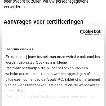
beantwoord is, zullen wij uw persoonsgegevens
verwijderen.
Aanvragen voor certificeringen
behandelen en uitvoeren van audits
Als u een certificering aanvraagt, verwerken wij de
door u verstrekte persoonsgegevens. Waar nodig voor
Gebruik cookies
dit doeleinde, verstrekken wij uw gegevens aan een
Er kunnen bij jouw bezoek aan onze website ook cookies
externe partij, zoals een auditbureau. Wij verwerken
worden geplaatst. Cookies zijn kleine
deze persoonsgegevens omdat dit noodzakelijk is voor
informatiebestandjes die bij het bezoeken van een
de uitvoering van de overeenkomst: zonder het
website automatisch kunnen worden opgeslagen of
verwerken van de persoonsgegevens kunnen wij niet
uitgelezen op het device (zoals PC, tablet of smartphone)
overgaan tot certificering. Deze gegevens blijven
van de websitebezoeker. Dat gebeurt via de webbrowser
bewaard gedurende de periode dat het bureau
op het device.
gecertificeerd is. Na beëindiging van de certificering
Door op ‘Instellingen’ te klikken, kun je meer lezen over
kunnen de gegevens zo snel mogelijk worden
onze cookies en jouw voorkeuren aanpassen. Door op
verwijderd. De gevoerde correspondentie in het kader