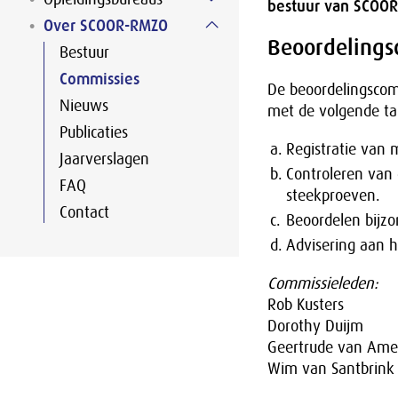
bestuur van SCOO
Over SCOOR-RMZO
Beoordelings
Bestuur
Commissies
De beoordelingscom
Nieuws
met de volgende ta
Publicaties
a.
Registratie van 
Jaarverslagen
b.
Controleren van 
FAQ
steekproeven.
Contact
c.
Beoordelen bijz
d.
Advisering aan 
Commissieleden:
Rob Kusters
Dorothy Duijm
Geertrude van Am
Wim van Santbrink