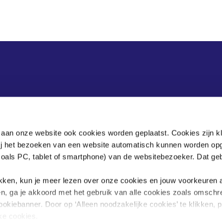
Postadres
 aan onze website ook cookies worden geplaatst. Cookies zijn k
Postbus 90405
bij het bezoeken van een website automatisch kunnen worden op
2509 LK Den Haag
zoals PC, tablet of smartphone) van de websitebezoeker. Dat geb
Tel:
070 - 3 499 565
.
info@scoor-rmzo.nl
klikken, kun je meer lezen over onze cookies en jouw voorkeuren
en, ga je akkoord met het gebruik van alle cookies zoals omschr
ookiebanner. Door op ‘Alleen noodzakelijke cookies’ te klikken, p
jke cookies.