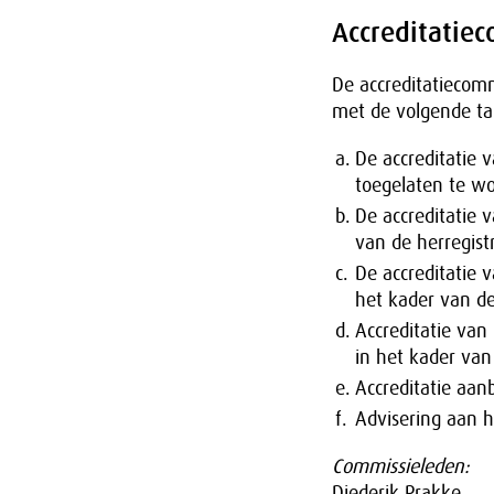
Accreditatie
De accreditatiecom
met de volgende ta
a.
De accreditatie 
toegelaten te wo
b.
De accreditatie 
van de herregistr
c.
De accreditatie 
het kader van de
d.
Accreditatie van
in het kader van 
e.
Accreditatie aanb
f.
Advisering aan 
Commissieleden:
Diederik Prakke