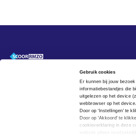
Overige informatie
Contact
Over SCOOR-RMZO
Gebruik cookies
FAQ
Er kunnen bij jouw bezoek
Contact
informatiebestandjes die 
Veelgestelde vragen
uitgelezen op het device (
webbrowser op het device
Door op ‘Instellingen’ te 
Door op ’Akkoord’ te klikk
cookieverklaring in deze c
website alleen noodzakeli