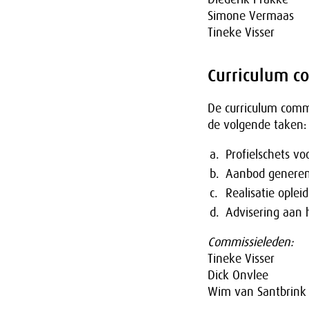
Simone Vermaas
Tineke Visser
Curriculum c
De curriculum comm
de volgende taken:
a.
Profielschets vo
b.
Aanbod generen 
c.
Realisatie oplei
d.
Advisering aan
Commissieleden:
Tineke Visser
Dick Onvlee
Wim van Santbrink