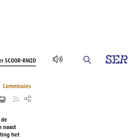
er SCOOR-RMZO
Commissies
 de
n naast
ting het