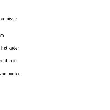
commissie
 om
n het kader
 punten in
 van punten