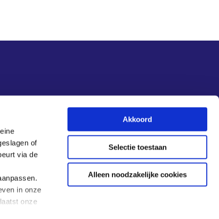
Akkoord
leine
geslagen of
Selectie toestaan
eurt via de
Alleen noodzakelijke cookies
 aanpassen.
even in onze
laatst onze