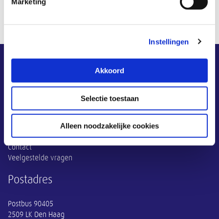
Marketing
Instellingen
Overige informatie
Akkoord
Over SCOOR-RMZO
Selectie toestaan
FAQ
Contact
Alleen noodzakelijke cookies
Contact
Veelgestelde vragen
Postadres
Postbus 90405
2509 LK Den Haag