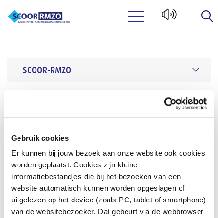
Naar hoofdinhoud
SCOOR-RMZO
SCOOR-RMZO
Over SCOOR-RMZO
Publicaties
Publicaties
Gebruik cookies
Er kunnen bij jouw bezoek aan onze website ook cookies
Overzicht van publicaties over Stichting SCOOR-RMZO.
worden geplaatst. Cookies zijn kleine
resultaten gevonden
informatiebestandjes die bij het bezoeken van een
website automatisch kunnen worden opgeslagen of
uitgelezen op het device (zoals PC, tablet of smartphone)
van de websitebezoeker. Dat gebeurt via de webbrowser