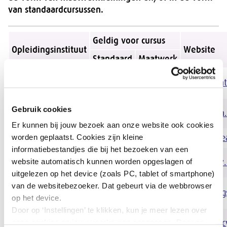
van standaardcursussen.
Geldig voor cursus
Opleidingsinstituut
Website
Standaard
Maatwerk
academie voor
www.avmtr
ja
ja
Medezeggenschap
Adviesbureau Atim
Gebruik cookies
www.atim.
ja
ja
B.V.
Er kunnen bij jouw bezoek aan onze website ook cookies
worden geplaatst. Cookies zijn kleine
Cintea
ja
ja
www.cinte
informatiebestandjes die bij het bezoeken van een
Durv Training en
website automatisch kunnen worden opgeslagen of
www.durv.
-
ja
Advies
uitgelezen op het device (zoals PC, tablet of smartphone)
van de websitebezoeker. Dat gebeurt via de webbrowser
Haagse Beek
www.haags
-
ja
op het device.
organisatieadvies
Door op ‘Instellingen’ te klikken, kun je meer lezen over
INFÁCY Advies en
onze cookies en jouw voorkeuren aanpassen. Door op
www.infacy
-
ja