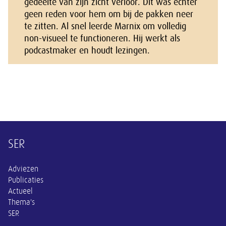
gedeelte van zijn zicht verloor. Dit was echter
geen reden voor hem om bij de pakken neer
te zitten. Al snel leerde Marnix om volledig
non-visueel te functioneren. Hij werkt als
podcastmaker en houdt lezingen.
Overige informatie
SER
Adviezen
Publicaties
Actueel
Thema's
SER