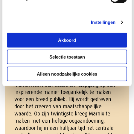
vaste reporter Marnix Kluiters luisteraars mee
op een boeiende reis langs sociaal-
economische kwesties. Elke aflevering staat
Instellingen
één onderwerp centraal, aanhakend op een
advies waar de SER aan werkt of recent is
uitgebracht. Met als insteek: wat is de
Akkoord
urgentie, hoe zien context en perspectieven in
het veld eruit en hoe gaat de SER te werk?
Selectie toestaan
Over Marnix Kluiters
Alleen noodzakelijke cookies
Marnix heeft een passie om diepgang op een
inspirerende manier toegankelijk te maken
voor een breed publiek. Hij wordt gedreven
door het creëren van maatschappelijke
waarde. Op zijn twintigste kreeg Marnix te
maken met een heftige oogaandoening,
waardoor hij in een halfjaar tijd het centrale