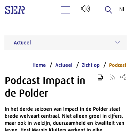
NL
Naar hoofdinhoud
EN
Actueel
Home
Actueel
Zicht op
Podcast
Podcast Impact in
de Polder
In het derde seizoen van Impact in de Polder staat
brede welvaart centraal. Niet alleen groei in cijfers,
maar ook in welzijn, duurzaamheid en kwaliteit van
leven. Host Marnix Kluiters verkent in elke