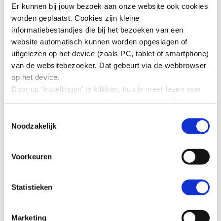
Er kunnen bij jouw bezoek aan onze website ook cookies
worden geplaatst. Cookies zijn kleine
informatiebestandjes die bij het bezoeken van een
website automatisch kunnen worden opgeslagen of
uitgelezen op het device (zoals PC, tablet of smartphone)
van de websitebezoeker. Dat gebeurt via de webbrowser
op het device.
Door op ‘Instellingen’ te klikken, kun je meer lezen over
onze cookies en jouw voorkeuren aanpassen. Door op
Een kijkje achter de schermen. v.l.n.r. Kim Putters, Max Boogaard
’Akkoord’ te klikken, ga je akkoord met het gebruik van
Toestemmingsselectie
en Marnix Kluiters | Foto: SER
alle cookies zoals omschreven in onze cookieverklaring
Noodzakelijk
in deze cookiebanner. Door op ‘Alleen noodzakelijke
cookies’ te klikken, plaatst onze website alleen
Voorkeuren
noodzakelijke cookies.
Over de podcast Impact in de
Hoe wij met jouw persoonsgegevens omgaan, kun je
lezen in onze
privacyverklaring
.
Polder
Statistieken
In de podcast Impact in de Polder neemt onze
Marketing