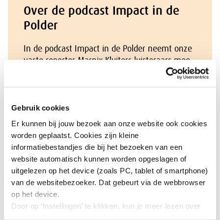
Over de podcast Impact in de
Polder
In de podcast Impact in de Polder neemt onze
vaste reporter Marnix Kluiters luisteraars mee
op een boeiende reis langs sociaal-
economische kwesties. Elke aflevering staat
één onderwerp centraal, aanhakend op een
advies waar de SER aan werkt of recent is
Gebruik cookies
uitgebracht. Met als insteek: wat is de
Er kunnen bij jouw bezoek aan onze website ook cookies
urgentie, hoe zien context en perspectieven in
worden geplaatst. Cookies zijn kleine
het veld eruit en hoe gaat de SER te werk?
informatiebestandjes die bij het bezoeken van een
website automatisch kunnen worden opgeslagen of
uitgelezen op het device (zoals PC, tablet of smartphone)
Over Marnix Kluiters
van de websitebezoeker. Dat gebeurt via de webbrowser
op het device.
Marnix heeft een passie om diepgang op een
Door op ‘Instellingen’ te klikken, kun je meer lezen over
inspirerende manier toegankelijk te maken
onze cookies en jouw voorkeuren aanpassen. Door op