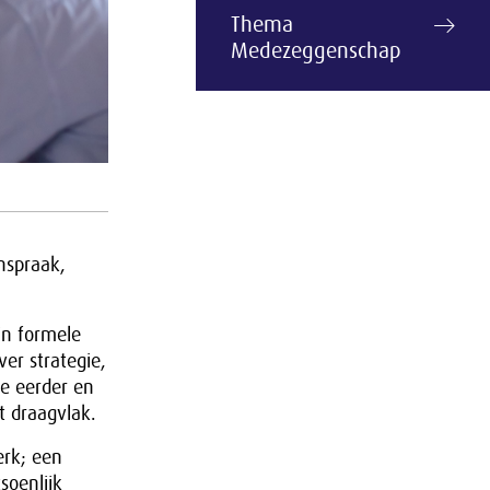
Thema
Medezeggenschap
nspraak,
in formele
er strategie,
oe eerder en
 draagvlak.
erk; een
soenlijk