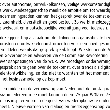
ook over autonomie, ontwikkelkansen, veilige werkomstandi
e werk. Medezeggenschap maakt de ambitie om tot waardi
Ondernemingsraden kunnen het gesprek over de toekomst a
urzaamheid, diversiteit en goed bestuur. Zo werkt medezeg
 welvaart en maatschappelijke vooruitgang voor iedereen.
edezeggenschap als taak om de dialoog in organisaties te b
komsten en ontwikkelen instrumenten voor een goed gespre
emiddelen we als dat gesprek spaak loopt. We steunen de Al
n Governance en adviseren via de Commissie Bevordering
ver aanpassingen van de WOR. We moedigen onderneming
gesprek aan te gaan over de toekomst, over trends als digita
alentontwikkeling, en dus niet te wachten tot het moment
f het businessmodel op de kop moet.
allen midden in de verbouwing van Nederland: de omslag n
aarin iedereen mee moet kunnen doen. 75 jaar WOR en 75 
 die ons inspireren om in de geest van wederopbouw te ond
 heeft. Nieuwe vormen van dialoog en medezeggenschap vo