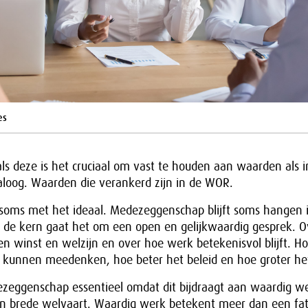
es
als deze is het cruciaal om vast te houden aan waarden als i
aloog. Waarden die verankerd zijn in de WOR.
t soms met het ideaal. Medezeggenschap blijft soms hangen 
 de kern gaat het om een open en gelijkwaardig gesprek. Ov
en winst en welzijn en over hoe werk betekenisvol blijft. H
unnen meedenken, hoe beter het beleid en hoe groter het
ezeggenschap essentieel omdat dit bijdraagt aan waardig w
van brede welvaart. Waardig werk betekent meer dan een fat