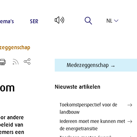
NL
ema's
SER
EN
zeggenschap
Medezeggenschap →
 om
Nieuwste artikelen
Toekomstperspectief voor de
landbouw
oor andere
Iedereen moet mee kunnen met
eleid van
de energietransitie
nemers een