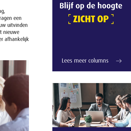
ng,
vragen een
uw uitvinden
ot nieuwe
r afhankelijk
Lees meer columns