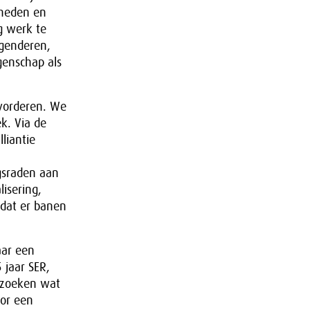
gheden en
g werk te
genderen,
genschap als
evorderen. We
k. Via de
liantie
sraden aan
lisering,
 dat er banen
aar een
jaar SER,
erzoeken wat
or een