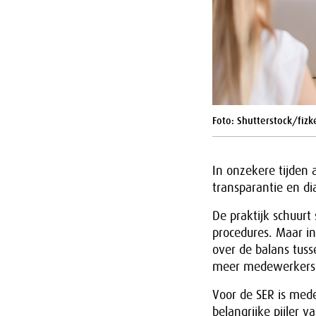
Foto: Shutterstock/fizk
In onzekere tijden 
transparantie en di
De praktijk schuur
procedures. Maar in
over de balans tuss
meer medewerkers k
Voor de SER is med
belangrijke pijler 