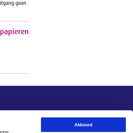
itgang gaan
s papieren
Nieuwsupdate
Akkoord
leine