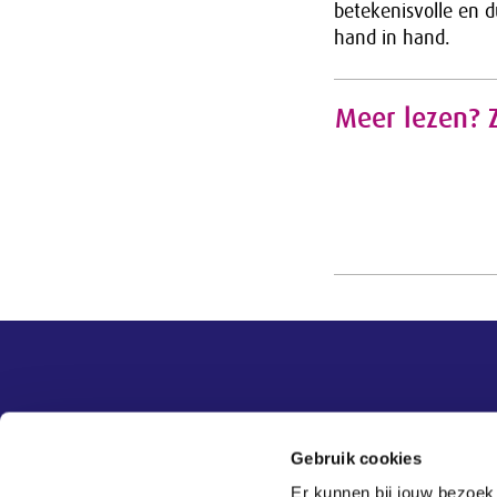
betekenisvolle en 
hand in hand.
Meer lezen? Z
Overige informatie
SER
Contact
Gebruik cookies
Adviezen
Contact
Er kunnen bij jouw bezoek