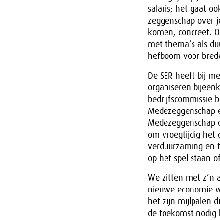
salaris; het gaat 
zeggenschap over j
komen, concreet. 
met thema’s als du
hefboom voor brede
De SER heeft bij m
organiseren bijeen
bedrijfscommissie b
Medezeggenschap e
Medezeggenschap o
om vroegtijdig het 
verduurzaming en t
op het spel staan o
We zitten met z’n 
nieuwe economie w
het zijn mijlpalen
de toekomst nodig