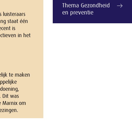
Thema Gezondheid
en preventie
 luisteraars
ing staat één
cent is
ectieven in het
lijk te maken
ppelijke
ndoening,
. Dit was
de Marnix om
lezingen.