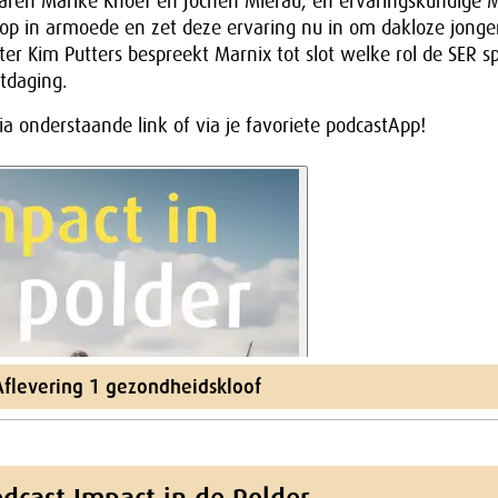
eraren Marike Knoef en Jochen Mierau, en ervaringskundige 
 op in armoede en zet deze ervaring nu in om dakloze jonge
ter Kim Putters bespreekt Marnix tot slot welke rol de SER sp
tdaging.
via onderstaande link of via je favoriete podcastApp!
 Aflevering 1 gezondheidskloof