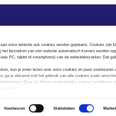
Postadres
Postbus 90405
 aan onze website ook cookies worden geplaatst. Cookies zijn k
2509 LK Den Haag
bij het bezoeken van een website automatisch kunnen worden op
zoals PC, tablet of smartphone) van de websitebezoeker. Dat geb
.
klikken, kun je meer lezen over onze cookies en jouw voorkeuren
en, ga je akkoord met het gebruik van alle cookies zoals omschr
ookiebanner. Door op ‘Alleen noodzakelijke cookies’ te klikken, p
jke cookies.
sgegevens omgaan, kun je lezen in onze
privacyverklaring
.
Voorkeuren
Statistieken
Market