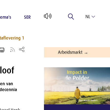
NL
ema's
SER
EN
taflevering 1
Arbeidsmarkt →
loof
ken van
 decennia