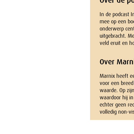
Over de po
In de podcast I
mee op een boei
onderwerp cent
uitgebracht. Me
veld eruit en h
Over Marni
Marnix heeft e
voor een breed
waarde. Op zij
waardoor hij in
echter geen re
volledig non-vi