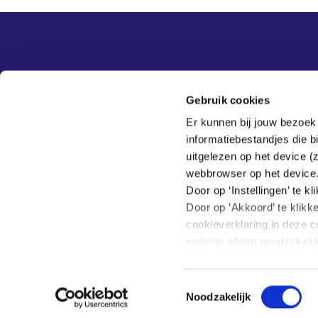
Overige informatie
SER
Contact
Gebruik cookies
Adviezen
Contact
Er kunnen bij jouw bezoek
Publicaties
Tel:
070 - 3 499 499
informatiebestandjes die 
Actueel
Veelgestelde vragen
uitgelezen op het device (
Thema's
webbrowser op het device
SER
Door op ‘Instellingen’ te 
Door op ’Akkoord’ te klikk
cookieverklaring in deze c
website alleen noodzakeli
Hoe wij met jouw persoon
Toestemmingsselectie
Home
Privacy
Klachten
Noodzakelijk