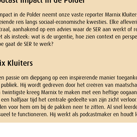
dcast Impact in de Polder
mpact in de Polder neemt onze vaste reporter Marnix Kluiters
ende reis langs sociaal-economische kwesties. Elke aflever
raal, aanhakend op een advies waar de SER aan werkt of re
t als insteek: wat is de urgentie, hoe zien context en persp
oe gaat de SER te werk?
x Kluiters
en passie om diepgang op een inspirerende manier toeganke
 publiek. Hij wordt gedreven door het creëren van maatscha
n twintigste kreeg Marnix te maken met een heftige oogaa
 een halfjaar tijd het centrale gedeelte van zijn zicht verloor
den voor hem om bij de pakken neer te zitten. Al snel leer
sueel te functioneren. Hij werkt als podcastmaker en houdt 