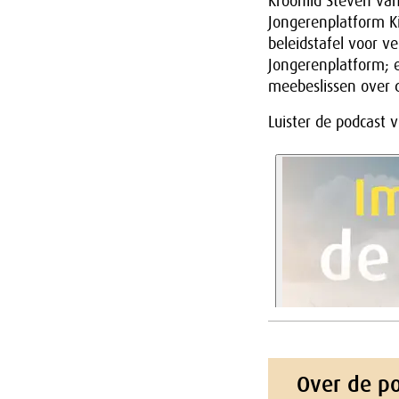
Kroonlid Steven van
Jongerenplatform Ki
beleidstafel voor v
Jongerenplatform; 
meebeslissen over 
Luister de podcast 
Over de po