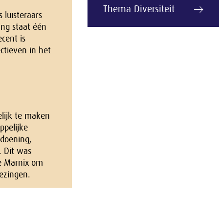
Thema Diversiteit
 luisteraars
ing staat één
cent is
ectieven in het
lijk te maken
ppelijke
ndoening,
. Dit was
de Marnix om
lezingen.