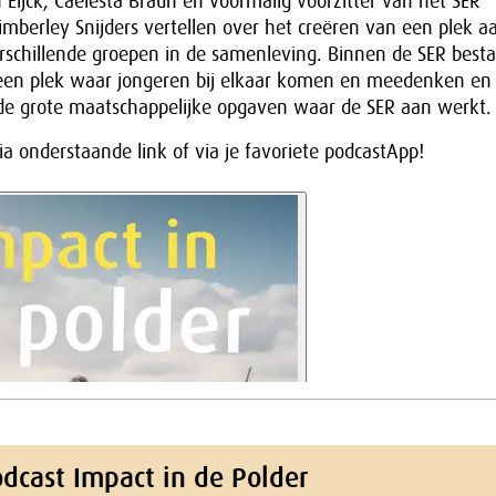
 Eijck, Caelesta Braun en voormalig voorzitter van het SER
mberley Snijders vertellen over het creëren van een plek a
erschillende groepen in de samenleving. Binnen de SER besta
een plek waar jongeren bij elkaar komen en meedenken en
de grote maatschappelijke opgaven waar de SER aan werkt.
via onderstaande link of via je favoriete podcastApp!
dcast Impact in de Polder