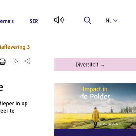
NL
ema's
SER
EN
taflevering 3
Diversiteit →
e
dieper in op
eer te