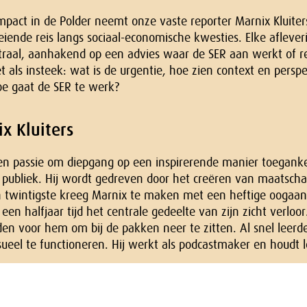
mpact in de Polder neemt onze vaste reporter Marnix Kluiters
ende reis langs sociaal-economische kwesties. Elke aflever
raal, aanhakend op een advies waar de SER aan werkt of re
t als insteek: wat is de urgentie, hoe zien context en persp
oe gaat de SER te werk?
x Kluiters
en passie om diepgang op een inspirerende manier toeganke
 publiek. Hij wordt gedreven door het creëren van maatscha
n twintigste kreeg Marnix te maken met een heftige oogaa
 een halfjaar tijd het centrale gedeelte van zijn zicht verloor
den voor hem om bij de pakken neer te zitten. Al snel leer
sueel te functioneren. Hij werkt als podcastmaker en houdt 