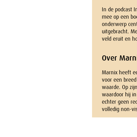
In de podcast I
mee op een boei
onderwerp cent
uitgebracht. Me
veld eruit en h
Over Marni
Marnix heeft e
voor een breed
waarde. Op zij
waardoor hij in
echter geen re
volledig non-vi