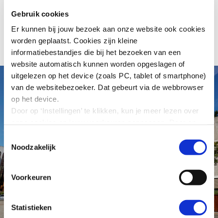
Met deze wet werd de Sociaal-Economische Raad
opgericht. Via de SER kregen werkgevers en
Gebruik cookies
werknemers een adviserende taak en bestuurlijke
Er kunnen bij jouw bezoek aan onze website ook cookies
bevoegdheden.
worden geplaatst. Cookies zijn kleine
informatiebestandjes die bij het bezoeken van een
website automatisch kunnen worden opgeslagen of
uitgelezen op het device (zoals PC, tablet of smartphone)
van de websitebezoeker. Dat gebeurt via de webbrowser
op het device.
Door op ‘Instellingen’ te klikken, kun je meer lezen over
onze cookies en jouw voorkeuren aanpassen. Door op
’Akkoord’ te klikken, ga je akkoord met het gebruik van
Toestemmingsselectie
alle cookies zoals omschreven in onze cookieverklaring
Noodzakelijk
in deze cookiebanner. Door op ‘Alleen noodzakelijke
cookies’ te klikken, plaatst onze website alleen
Voorkeuren
noodzakelijke cookies.
Hoe wij met jouw persoonsgegevens omgaan, kun je
lezen in onze
privacyverklaring
.
Statistieken