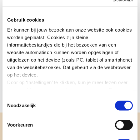
gezondheidsrisico’s met zich mee. Acrylamide kan
kanker veroorzaken (carcinogeen),
Gebruik cookies
Acrylamide staat in de SZW-lijst van cmr-stoffen en
Er kunnen bij jouw bezoek aan onze website ook cookies
processen. Het heeft een ‘H-notatie’ om dat
worden geplaatst. Cookies zijn kleine
acrylamide ook via de huid kan worden opgenomen
informatiebestandjes die bij het bezoeken van een
in het lichaam.
website automatisch kunnen worden opgeslagen of
uitgelezen op het device (zoals PC, tablet of smartphone)
van de websitebezoeker. Dat gebeurt via de webbrowser
Download:
op het device.
Door op ‘Instellingen’ te klikken, kun je meer lezen over
Advies grenswaarde acrylamide (602 kb)
onze cookies en jouw voorkeuren aanpassen. Door op
’Akkoord’ te klikken, ga je akkoord met het gebruik van
Toestemmingsselectie
alle cookies zoals omschreven in onze cookieverklaring
Noodzakelijk
in deze cookiebanner. Door op ‘Alleen noodzakelijke
cookies’ te klikken, plaatst onze website alleen
Voorkeuren
noodzakelijke cookies.
Aanmelden nieuwsbrief
Hoe wij met jouw persoonsgegevens omgaan, kun je