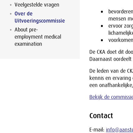
Veelgestelde vragen
bevorderen
Over de
mensen met
Uitvoeringscommissie
ervoor zor
About pre-
lichamelij
employment medical
voorkomen 
examination
De CKA doet dit doo
Daarnaast oordeelt 
De leden van de CKA
kennis en ervaring
een onafhankelijke,
Bekijk de commissi
Contact
E-mail:
info@aanste