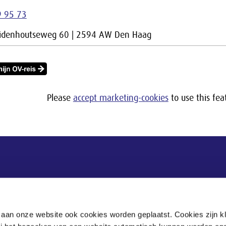
9 95 73
uidenhoutseweg 60 | 2594 AW Den Haag
Please
accept marketing-cookies
to use this fea
Postadres
Postbus 90405
 aan onze website ook cookies worden geplaatst. Cookies zijn k
2509 LK Den Haag