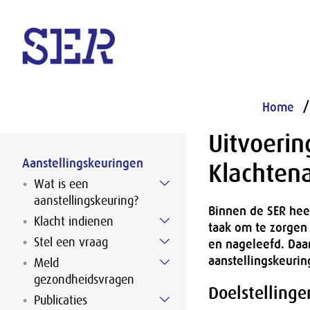
Naar hoofdinhoud
Home
Uitvoeri
Aanstellingskeuringen
Klachten
Wat is een
aanstellingskeuring?
Binnen de SER hee
Klacht indienen
taak om te zorgen
Stel een vraag
en nageleefd. Daar
aanstellingskeuri
Meld
gezondheidsvragen
Doelstellinge
Publicaties