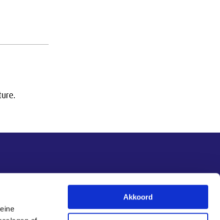
ture.
Nieuwsupdate
Akkoord
leine
Inschrijven