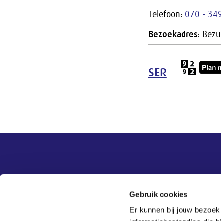
Telefoon:
070 - 34
Bezoekadres
: Bez
SER
Overige informatie
SER
Contact
Gebruik cookies
Adviezen
Contact
Er kunnen bij jouw bezoek
Publicaties
Tel:
070 - 3 499 499