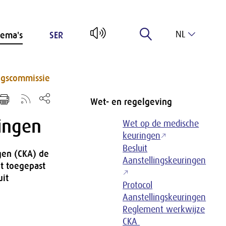
NL
ema's
SER
EN
ngscommissie
Wet- en regelgeving
ingen
Wet op de medische
keuringen
Besluit
gen (CKA) de
Aanstellingskeuringen
t toegepast
uit
Protocol
Aanstellingskeuringen
Reglement werkwijze
CKA