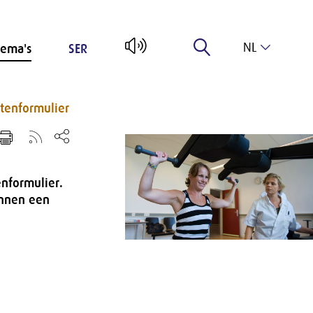
NL
ema's
SER
EN
htenformulier
enformulier.
innen een