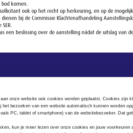
n bod komen.
 sollicitant ook op het recht op herkeuring, en op de mogelij
te dienen bij de Commissie Klachtenafhandeling Aanstellings
e SER.
s een beslissing over de aanstelling nádat de uitslag van d
Postadres
Postbus 90405
 aan onze website ook cookies worden geplaatst. Cookies zijn k
2509 LK Den Haag
bij het bezoeken van een website automatisch kunnen worden op
zoals PC, tablet of smartphone) van de websitebezoeker. Dat geb
.
klikken, kun je meer lezen over onze cookies en jouw voorkeuren