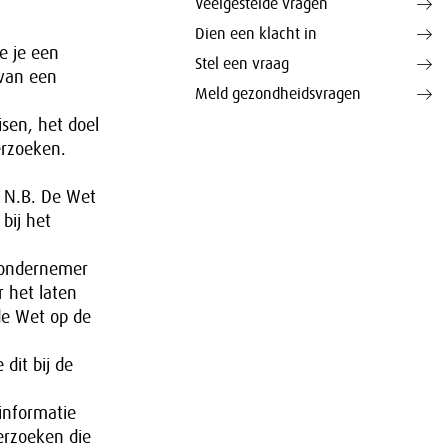
Veelgestelde vragen
Dien een klacht in
ie je een
Stel een vraag
 van een
Meld gezondheidsvragen
isen, het doel
erzoeken.
 N.B. De Wet
bij het
e ondernemer
r het laten
de Wet op de
dit bij de
 informatie
erzoeken die