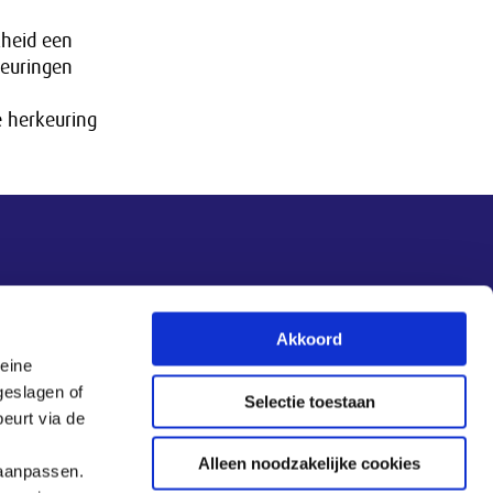
kheid een
keuringen
e herkeuring
Nieuwsupdate
Akkoord
leine
Inschrijven
geslagen of
Selectie toestaan
eurt via de
Alleen noodzakelijke cookies
 aanpassen.