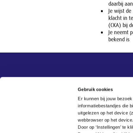
daarbij aa
Je wijst de
klacht in 
(CKA) bij d
Je neemt pa
bekend is
Overige informatie
SER
Contact
Gebruik cookies
Adviezen
Contact
Er kunnen bij jouw bezoek
Publicaties
Tel:
070 - 3 499 499
informatiebestandjes die 
Actueel
Veelgestelde vragen
uitgelezen op het device (
Thema's
webbrowser op het device
SER
Door op ‘Instellingen’ te 