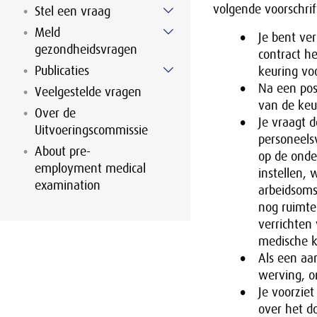
volgende voorschrif
Stel een vraag
Meld
Je bent ver
gezondheidsvragen
contract he
Publicaties
keuring vo
Na een posi
Veelgestelde vragen
van de keu
Over de
Je vraagt 
Uitvoeringscommissie
personeels
About pre-
op de onde
employment medical
instellen, 
examination
arbeidsoms
nog ruimte
verrichten
medische ke
Als een aan
werving, o
Je voorziet
over het d