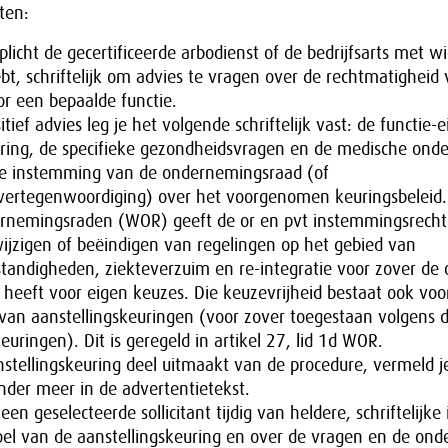
ten:
plicht de gecertificeerde arbodienst of de bedrijfsarts met w
bt, schriftelijk om advies te vragen over de rechtmatigheid
or een bepaalde functie.
tief advies leg je het volgende schriftelijk vast: de functie-e
ring, de specifieke gezondheidsvragen en de medische ond
de instemming van de ondernemingsraad (of
vertegenwoordiging) over het voorgenomen keuringsbeleid.
rnemingsraden (WOR) geeft de or en pvt instemmingsrecht 
wijzigen of beëindigen van regelingen op het gebied van
tandigheden, ziekteverzuim en re-integratie voor zover d
 heeft voor eigen keuzes. Die keuzevrijheid bestaat ook voo
 van aanstellingskeuringen (voor zover toegestaan volgens 
uringen). Dit is geregeld in artikel 27, lid 1d WOR.
stellingskeuring deel uitmaakt van de procedure, vermeld je 
nder meer in de advertentietekst.
 een geselecteerde sollicitant tijdig van heldere, schriftelijke
oel van de aanstellingskeuring en over de vragen en de ond