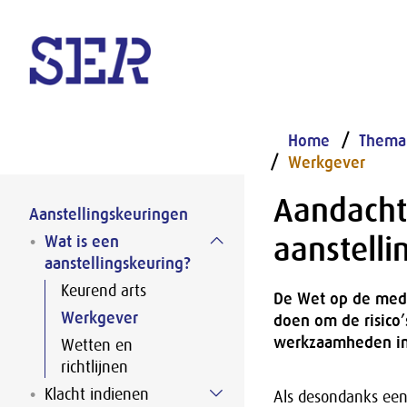
Naar hoofdinhoud
Home
Thema
Werkgever
Aandacht
Aanstellingskeuringen
aanstell
Wat is een
aanstellingskeuring?
Keurend arts
De Wet op de medis
Werkgever
doen om de risico’
werkzaamheden in 
Wetten en
richtlijnen
Klacht indienen
Als desondanks een 