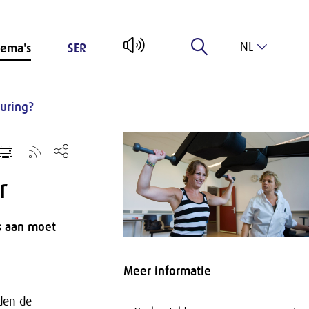
NL
ema's
SER
EN
euring?
r
s aan moet
Meer informatie
lden de