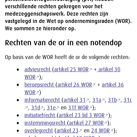
verschillende rechten gekregen voor het
medezeggenschapswerk. Deze rechten zijn
vastgelegd in de Wet op ondernemingsraden (WOR).
We sommen ze hieronder op.
Rechten van de or in een notendop
Op basis van de WOR heeft de or de volgende rechten:
adviesrecht
(
artikel 25 WOR
+
artikel 30
WOR
);
beroepsrecht
(
artikel 26 WOR
+
artikel 36
WOR
)
informatierecht
(
artikel 31
,
31a
,
31b
,
31c
,
31d
,
31e
en
31f WOR
);
initiatiefrecht
(
artikel 23 lid 3 WOR
);
instemmingsrecht
(
artikel 27 WOR
);
overlegrecht
(
artikel 23
en
24 WOR
);