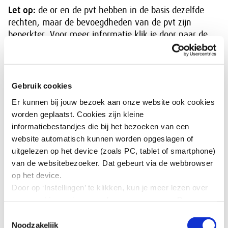
Let op:
de or en de pvt hebben in de basis dezelfde
rechten, maar de bevoegdheden van de pvt zijn
beperkter. Voor meer informatie klik je door naar de
achterliggende informatiepagina’s of de wetsartikelen.
Meer rechten
Gebruik cookies
Er kunnen bij jouw bezoek aan onze website ook cookies
De ondernemingsraad en de
worden geplaatst. Cookies zijn kleine
personeelsvertegenwoordiging hebben daarnaast
informatiebestandjes die bij het bezoeken van een
vanuit andere wetten rechten toegewezen gekregen.
website automatisch kunnen worden opgeslagen of
We noemen hier de belangrijkste wetten: Burgerlijk
uitgelezen op het device (zoals PC, tablet of smartphone)
Wetboek, Arbeidsomstandighedenwet,
van de websitebezoeker. Dat gebeurt via de webbrowser
Arbeidstijdenwet, Wet flexibel werken, Wet arbeid en
op het device.
zorg, wetgeving op het gebied van gelijke behandeling,
Door op ‘Instellingen’ te klikken, kun je meer lezen over
SER Fusiegedragsregels, Wet melding collectief ontslag,
onze cookies en jouw voorkeuren aanpassen. Door op
pensioenwetgeving, Wet op de Europese
’Akkoord’ te klikken, ga je akkoord met het gebruik van
ondernemingsraden.
Toestemmingsselectie
alle cookies zoals omschreven in onze cookieverklaring
Noodzakelijk