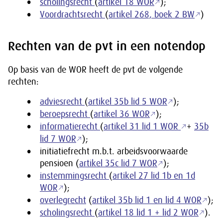
scholingsrecht
(
artikel 18 WOR
);
Voordrachtsrecht
(
artikel 268, boek 2 BW
)
Rechten van de pvt in een notendop
Op basis van de WOR heeft de pvt de volgende
rechten:
adviesrecht
(
artikel 35b lid 5 WOR
);
beroepsrecht
(
artikel 36 WOR
);
informatierecht
(
artikel 31 lid 1 WOR
+
35b
lid 7 WOR
);
initiatiefrecht m.b.t. arbeidsvoorwaarde
pensioen (
artikel 35c lid 7 WOR
);
instemmingsrecht
(
artikel 27 lid 1b en 1d
WOR
);
overlegrecht
(
artikel 35b lid 1 en lid 4 WOR
);
scholingsrecht
(
artikel 18 lid 1 + lid 2 WOR
).