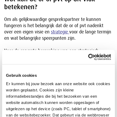
betekenen?
Om als gelijkwaardige gesprekspartner te kunnen
fungeren is het belangrijk dat de or of pvt nadenkt
over een eigen visie en
strategie
voor de lange termijn
en wat belangrijke speerpunten zijn.
Voor de concrete bespreking van een strategisch
onderwerp kun je als volgt te werk gaan:
Vergroot de kennis over het strategische
onderwerp. Je kunt hier een
werkgroep of
Gebruik cookies
commissie
voor instellen.
Er kunnen bij jouw bezoek aan onze website ook cookies
Bedenk wat de mogelijke gevolgen (zowel in
worden geplaatst. Cookies zijn kleine
positieve als in negatieve zin) kunnen zijn
informatiebestandjes die bij het bezoeken van een
voor de organisatie en de medewerkers.
website automatisch kunnen worden opgeslagen of
Welke acties zouden er nodig kunnen zijn om
uitgelezen op het device (zoals PC, tablet of smartphone)
de gevolgen op te vangen?
van de websitebezoeker. Dat gebeurt via de webbrowser