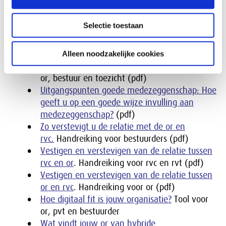
Infographic (pdf)
Driehoekspel in de polder, onderzoek naar het
Selectie toestaan
voordrachtsrecht van ondernemingsraden.
Publicatie voor or, bestuurder en rvc (website)
Medezeggenschap en overleg over
Alleen noodzakelijke cookies
strategische onderwerpen
. Handreiking voor
or, bestuur en toezicht (pdf)
Uitgangspunten goede medezeggenschap: Hoe
geeft u op een goede wijze invulling aan
medezeggenschap?
(pdf)
Zo verstevigt u de relatie met de or en
rvc.
Handreiking voor bestuurders (pdf)
Vestigen en verstevigen van de relatie tussen
rvc en or
. Handreiking voor rvc en rvt (pdf)
Vestigen en verstevigen van de relatie tussen
or en rvc
. Handreiking voor or (pdf)
Hoe digitaal fit is jouw organisatie?
Tool voor
or, pvt en bestuurder
Wat vindt jouw or van hybride