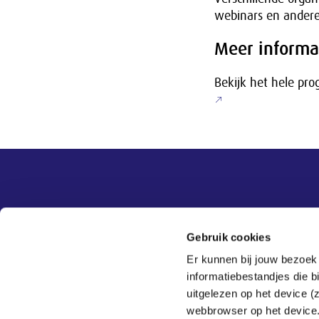
webinars en andere
Meer informa
Bekijk het hele p
Overige informatie
SER
Contact
Gebruik cookies
Adviezen
Contact
Er kunnen bij jouw bezoek
Publicaties
Tel:
070 - 3 499 499
informatiebestandjes die 
Actueel
Veelgestelde vragen
uitgelezen op het device (
Thema's
webbrowser op het device