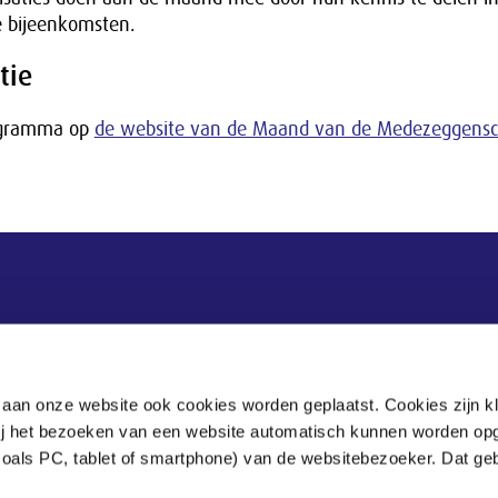
 bijeenkomsten.
tie
rogramma op
de website van de Maand van de Medezeggensc
Postadres
Postbus 90405
 aan onze website ook cookies worden geplaatst. Cookies zijn k
2509 LK Den Haag
bij het bezoeken van een website automatisch kunnen worden op
zoals PC, tablet of smartphone) van de websitebezoeker. Dat geb
.