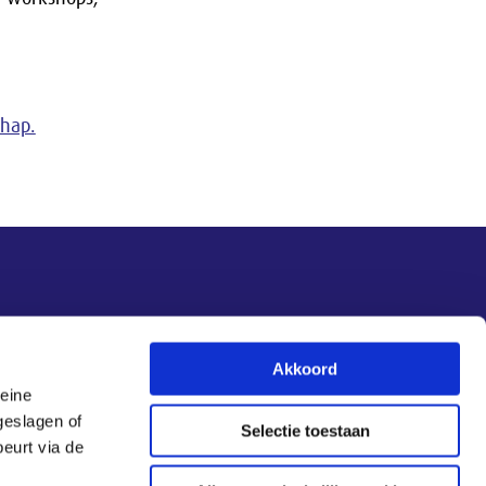
hap.
Nieuwsupdate
Akkoord
leine
Inschrijven
geslagen of
Selectie toestaan
eurt via de