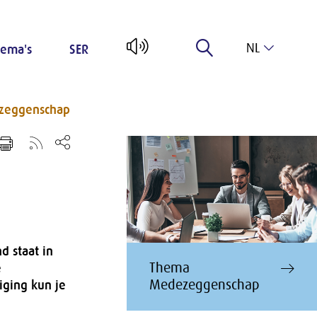
NL
ema's
SER
EN
zeggenschap
 staat in
Thema
e
Medezeggenschap
iging kun je