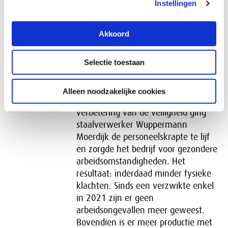
Instellingen
kantoor van de SER aan de
Bezuidenhoutseweg 60 te Den Haag.
De begroting wordt schriftelijk op 22
Akkoord
oktober vastgesteld.
‘Orde en netheid zijn de basis’
Selectie toestaan
30-09-2025
Alleen noodzakelijke cookies
Door automatisering en voortdurende
verbetering van de veiligheid ging
staalverwerker Wuppermann
Moerdijk de personeelskrapte te lijf
en zorgde het bedrijf voor gezondere
arbeidsomstandigheden. Het
resultaat: inderdaad minder fysieke
klachten. Sinds een verzwikte enkel
in 2021 zijn er geen
arbeidsongevallen meer geweest.
Bovendien is er meer productie met