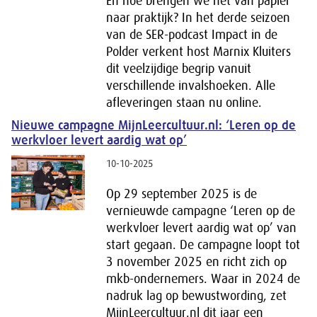
En hoe brengen we het van papier
naar praktijk? In het derde seizoen
van de SER-podcast Impact in de
Polder verkent host Marnix Kluiters
dit veelzijdige begrip vanuit
verschillende invalshoeken. Alle
afleveringen staan nu online.
Nieuwe campagne MijnLeercultuur.nl: ‘Leren op de
werkvloer levert aardig wat op’
10-10-2025
Op 29 september 2025 is de
vernieuwde campagne ‘Leren op de
werkvloer levert aardig wat op’ van
start gegaan. De campagne loopt tot
3 november 2025 en richt zich op
mkb-ondernemers. Waar in 2024 de
nadruk lag op bewustwording, zet
MijnLeercultuur.nl dit jaar een