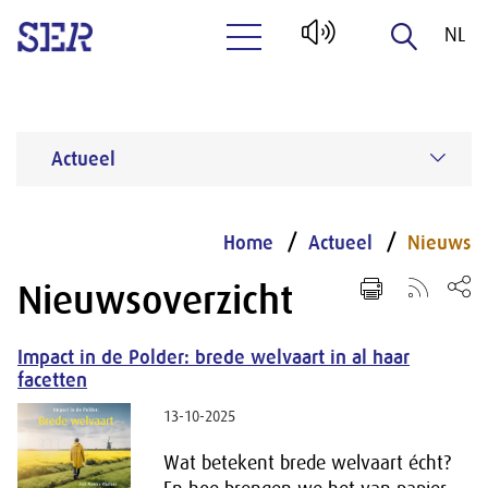
NL
Naar hoofdinhoud
EN
Actueel
Home
Actueel
Nieuws
Nieuwsoverzicht
Impact in de Polder: brede welvaart in al haar
facetten
13-10-2025
Wat betekent brede welvaart écht?