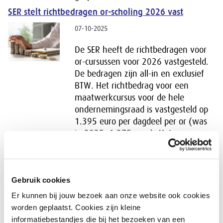
SER stelt richtbedragen or-scholing 2026 vast
07-10-2025
De SER heeft de richtbedragen voor
or-cursussen voor 2026 vastgesteld.
De bedragen zijn all-in en exclusief
BTW. Het richtbedrag voor een
maatwerkcursus voor de hele
ondernemingsraad is vastgesteld op
1.395 euro per dagdeel per or (was
in 2025: 1.275 euro). Het
richtbedrag voor een cursus op basis
van open inschrijving is 265 euro per
dagdeel per or-lid (was in 2025: 225
Gebruik cookies
euro).
Er kunnen bij jouw bezoek aan onze website ook cookies
Arbeidsmigratie: minder waar het kan, beter waar
het moet
worden geplaatst. Cookies zijn kleine
informatiebestandjes die bij het bezoeken van een