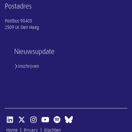
Postadres
Postbus 90405
2509 LK Den Haag
Nieuwsupdate
Inschrijven
Open linkedin van SER
Open x-twitter van SER
Open instagram van SER
Open youtube van SER
Open spotify van SER
Open bluesky van SER
Home
Privacy
Klachten