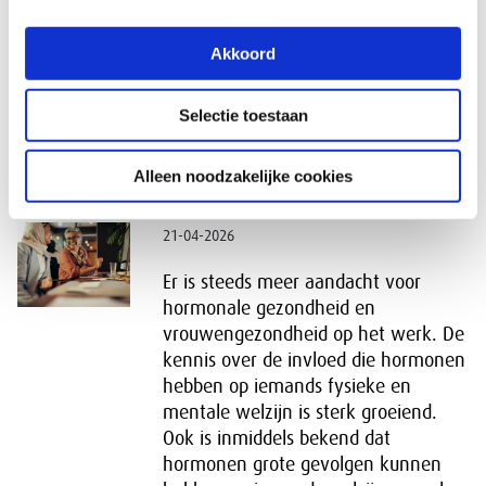
moet de WOR toekomstgerichter en
actueler worden, schrijft de SER
Akkoord
Commissie Bevordering
Medezeggenschap (CBM) in een brief
aan de minister van Sociale Zaken en
Selectie toestaan
Werkgelegenheid (SZW).
Hormonale gezondheid en werk | Wat kunnen
Alleen noodzakelijke cookies
werkgevers en werknemers doen?
21-04-2026
Er is steeds meer aandacht voor
hormonale gezondheid en
vrouwengezondheid op het werk. De
kennis over de invloed die hormonen
hebben op iemands fysieke en
mentale welzijn is sterk groeiend.
Ook is inmiddels bekend dat
hormonen grote gevolgen kunnen