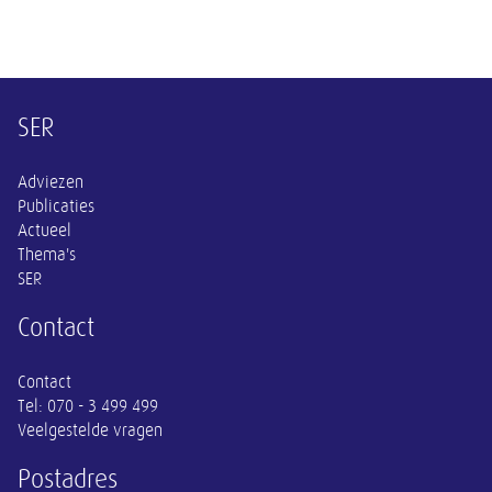
Overige informatie
SER
Adviezen
Publicaties
Actueel
Thema's
SER
Contact
Contact
Tel:
070 - 3 499 499
Veelgestelde vragen
Postadres