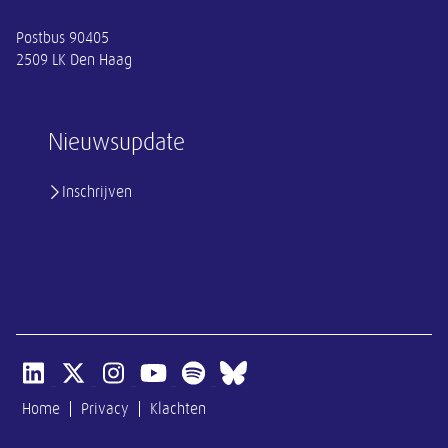
Postbus 90405
2509 LK Den Haag
Nieuwsupdate
Inschrijven
Open linkedin van SER
Open x-twitter van SER
Open instagram van SER
Open youtube van SER
Open spotify van SER
Open bluesky van SER
Home
Privacy
Klachten