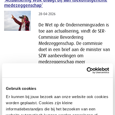
‘Actualisering WOR draagt bij aan toekomstgerichte
medezeggenschap’
28-04-2026
De Wet op de Ondernemingsraden is
toe aan actualisering, vindt de SER-
Commissie Bevordering
Medezeggenschap. De commissie
doet in een brief aan de minister van
SZW aanbevelingen om
medezeggenschap meer
toekomstgericht en effectief te
maken. Commissielid Renate Vink-
Dijkstra licht de brief toe.
Europese charters in gesprek over equality data bij
Gebruik cookies
SER Diversiteit in Bedrijf
Er kunnen bij jouw bezoek aan onze website ook cookies
28-04-2026
worden geplaatst. Cookies zijn kleine
informatiebestandjes die bij het bezoeken van een
Op 23 en 24 april ontving SER
website automatisch kunnen worden opgeslagen of