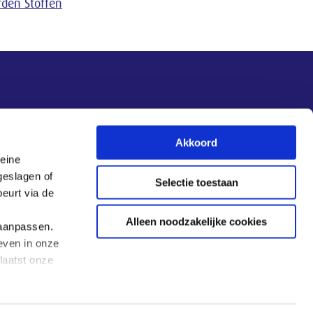
den Stoffen
Nieuwsupdate
Akkoord
leine
Inschrijven
geslagen of
Selectie toestaan
eurt via de
Alleen noodzakelijke cookies
 aanpassen.
even in onze
laatst onze