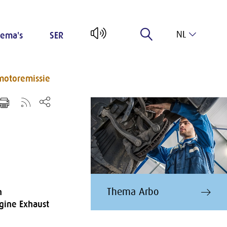
NL
ema's
SER
EN
motoremissie
Thema Arbo
n
gine Exhaust