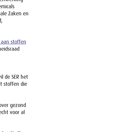
emicals
iale Zaken en
d,
 aan stoffen
eidsraad
il de SER het
 stoffen die
 over gezond
cht voor al