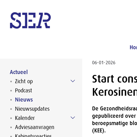
Naar hoofdinhoud
Ho
06-01-2026
Actueel
Start con
Zicht op
Kerosine
Podcast
Nieuws
De Gezondheidsraa
Nieuwsupdates
gepubliceerd ove
Kalender
beroepsmatige blo
Adviesaanvragen
(KEE).
Kabinetsreacties