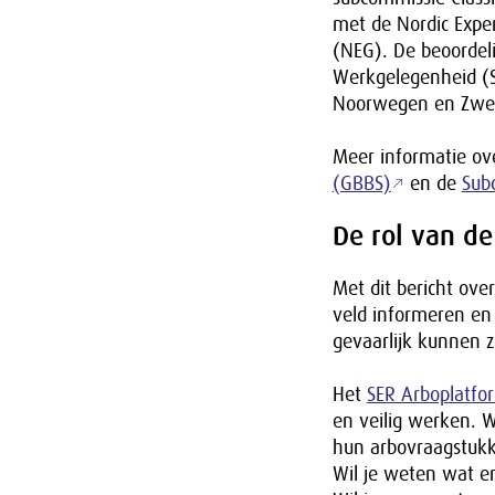
met de Nordic Exper
(NEG). De beoordeli
Werkgelegenheid (
Noorwegen en Zwe
Meer informatie ov
(GBBS)
en de
Subc
De rol van de
Met dit bericht ov
veld informeren en
gevaarlijk kunnen 
Het
SER Arboplatfo
en veilig werken. 
hun arbovraagstuk
Wil je weten wat e