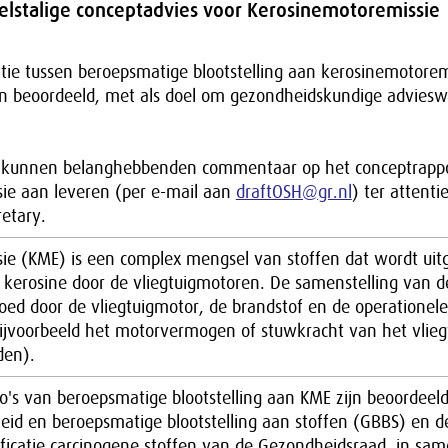
elstalige conceptadvies voor Kerosinemotoremissie
atie tussen beroepsmatige blootstelling aan kerosinemotorem
n beoordeeld, met als doel om gezondheidskundige adviesw
 kunnen belanghebbenden commentaar op het conceptrappo
ie aan leveren (per e-mail aan
draftOSH@gr.nl
) ter attenti
retary.
ie (KME) is een complex mengsel van stoffen dat wordt uitg
kerosine door de vliegtuigmotoren. De samenstelling van de
oed door de vliegtuigmotor, de brandstof en de operationele
jvoorbeeld het motorvermogen of stuwkracht van het vlieg
den).
o's van beroepsmatige blootstelling aan KME zijn beoordeel
id en beroepsmatige blootstelling aan stoffen (GBBS) en d
ificatie carcinogene stoffen van de Gezondheidsraad, in sa