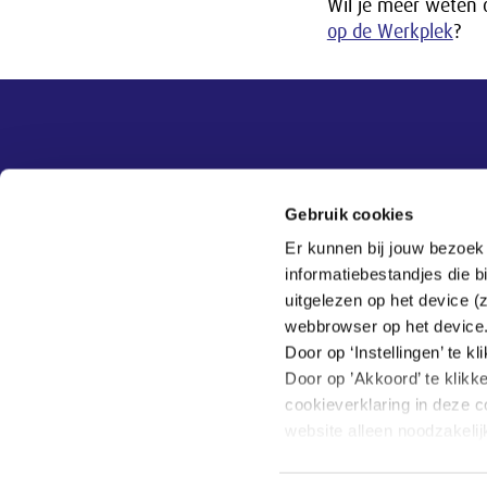
Wil je meer weten 
op de Werkplek
?
Overige informatie
SER
Contact
Gebruik cookies
Adviezen
Contact
Er kunnen bij jouw bezoek
Publicaties
Tel:
070 - 3 499 499
informatiebestandjes die 
Actueel
Veelgestelde vragen
uitgelezen op het device (
Thema's
webbrowser op het device
SER
Door op ‘Instellingen’ te 
Door op ’Akkoord’ te klikk
cookieverklaring in deze c
website alleen noodzakeli
Hoe wij met jouw persoon