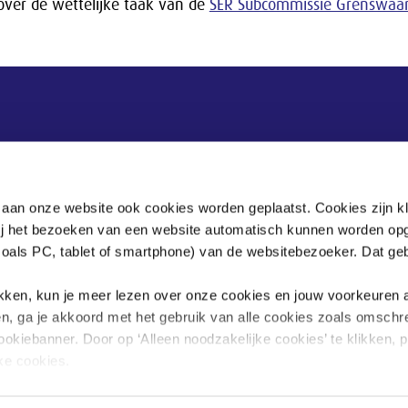
over de wettelijke taak van de
SER Subcommissie Grenswaar
Postadres
Postbus 90405
 aan onze website ook cookies worden geplaatst. Cookies zijn k
2509 LK Den Haag
bij het bezoeken van een website automatisch kunnen worden op
zoals PC, tablet of smartphone) van de websitebezoeker. Dat geb
.
klikken, kun je meer lezen over onze cookies en jouw voorkeuren
en, ga je akkoord met het gebruik van alle cookies zoals omschr
ookiebanner. Door op ‘Alleen noodzakelijke cookies’ te klikken, p
jke cookies.
sgegevens omgaan, kun je lezen in onze
privacyverklaring
.