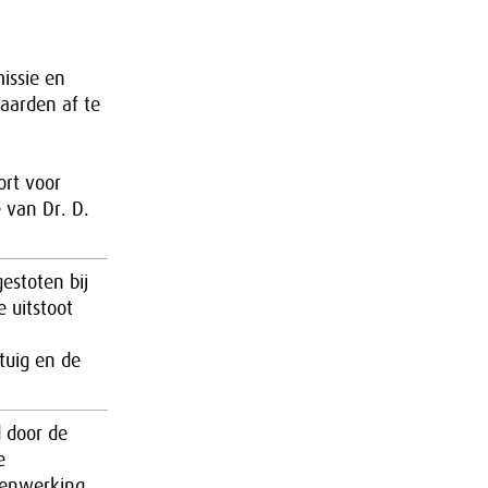
issie en
aarden af te
rt voor
e van Dr. D.
estoten bij
 uitstoot
tuig en de
d door de
e
menwerking