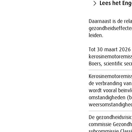
Lees het Eng
Daarnaast is de rel
gezondheidseffecte
leiden.
Tot 30 maart 2026
kerosinemotoremiss
Boers, scientific sec
Kerosinemotoremiss
de verbranding van 
wordt vooral beïnvl
omstandigheden (bi
weersomstandighe
De gezondheidsrisic
commissie Gezondhe
subcommissie Class