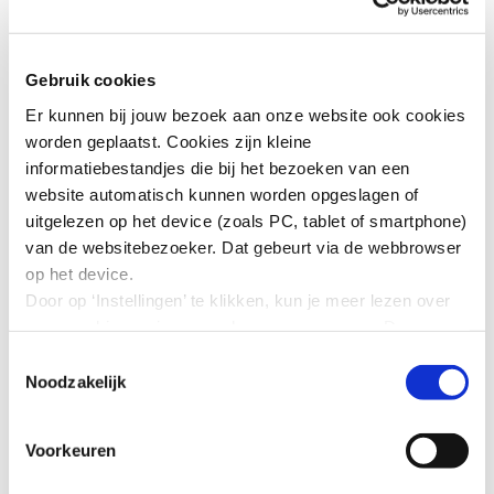
Gebruik cookies
Er kunnen bij jouw bezoek aan onze website ook cookies
worden geplaatst. Cookies zijn kleine
informatiebestandjes die bij het bezoeken van een
website automatisch kunnen worden opgeslagen of
uitgelezen op het device (zoals PC, tablet of smartphone)
van de websitebezoeker. Dat gebeurt via de webbrowser
op het device.
Door op ‘Instellingen’ te klikken, kun je meer lezen over
onze cookies en jouw voorkeuren aanpassen. Door op
’Akkoord’ te klikken, ga je akkoord met het gebruik van
Toestemmingsselectie
alle cookies zoals omschreven in onze cookieverklaring
Noodzakelijk
in deze cookiebanner. Door op ‘Alleen noodzakelijke
Ook vertelden Trudy Onland (Stedin) en Coen de Ruiter
cookies’ te klikken, plaatst onze website alleen
(Greenchoice) over het belang van rapporteren en de
Voorkeuren
noodzakelijke cookies.
Topvrouwen database.
Hoe wij met jouw persoonsgegevens omgaan, kun je